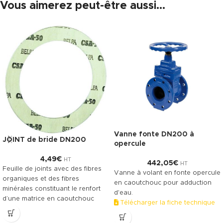
Vous aimerez peut-être aussi…
Vanne fonte DN200 à
JOINT de bride DN200
opercule
4,49
€
HT
442,05
€
HT
Feuille de joints avec des fibres
Vanne à volant en fonte opercule
organiques et des fibres
en caoutchouc pour adduction
minérales constituant le renfort
d'eau.
d’une matrice en caoutchouc
Télécharger la fiche technique
NBR. Le TECNIFIBRE80 possède
(.pdf)
ainsi une gamme étendue