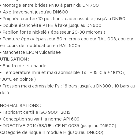
• Montage entre brides PN10 à partir du DN 700
• Axe traversant jusqu’au DN600
• Poignée crantée 10 positions, cadenassable jusqu’au DN150
• Double étanchéité PTFE à l’axe jusqu’au DN600
• Papillon fonte nickelé ( épaisseur 20-30 microns )
• Peinture époxy épaisseur 80 microns couleur RAL 003, couleur
en cours de modification en RAL 5005
• Manchette EPDM vulcanisée
UTILISATION :
• Eau froide et chaude
• Température mini et maxi admissible Ts : – 15°C à + 110°C (
130°C en pointe )
• Pression maxi admissible Ps : 16 bars jusqu’au DN300 , 10 bars au-
delà
NORMALISATIONS :
• Fabricant certifié ISO 9001 :2015
• Conception suivant la norme API 609
• DIRECTIVE 2014/68/UE : CE N° 0035 (jusqu’au DN600)
Catégorie de risque III module H (jusqu’au DN600)