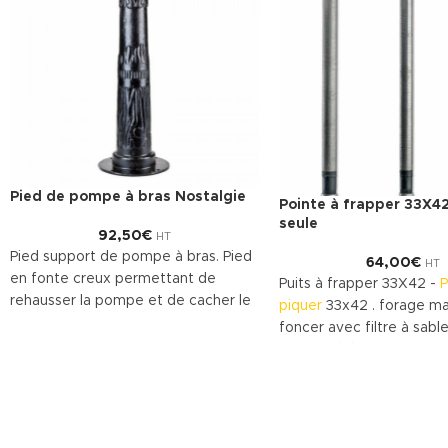
Pied de pompe à bras Nostalgie
Pointe à frapper 33X42
seule
92,50
€
HT
Pied support de pompe à bras. Pied
64,00
€
HT
en fonte creux permettant de
Puits à frapper 33X42 -
P
rehausser la pompe et de cacher le
piquer
33x42 . forage ma
tube de raccordement du forage.
foncer avec filtre à sable
Premier élément dit têt
est une pointe en fonte
tube 33x42 de 1m20. Poi
Forage manuelle pour pui
avant élément tube de 1