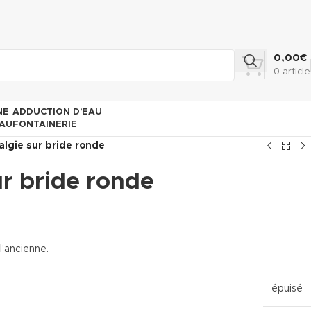
0,00
€
0
article
NE
ADDUCTION D’EAU
AU
FONTAINERIE
lgie sur bride ronde
r bride ronde
l’ancienne.
épuisé