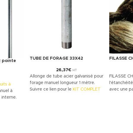
TUBE DE FORAGE 33X42
FILASSE 
 pointe
26,37
€
HT
Allonge de tube acier galvanisé pour
FILASSE C
forage manuel longueur 1 mètre.
l'étanchéité
uits à
Suivre ce lien pour le
KIT COMPLET
avec une p
nuel à
sanitaire.
 interne.
Les allonges de tube pour réaliser le
e de forage
forage doivent être jonctionnés en
 couplée au
bout à bout avec l'aide d'un
nte de
manchon acier.
ts artésien
L'étanchéité sera réalisée avec de
 mètre.
la filasse et de la pate Kolmat.