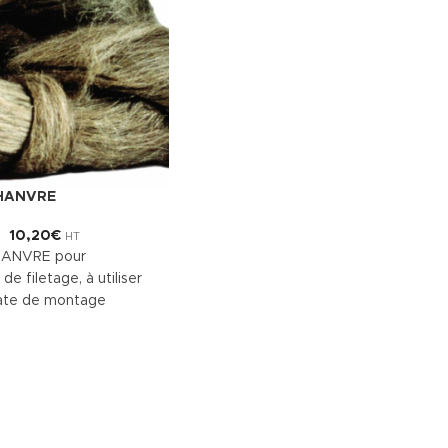
CHANVRE
10,20
€
HT
HANVRE pour
 de filetage, à utiliser
ate de montage