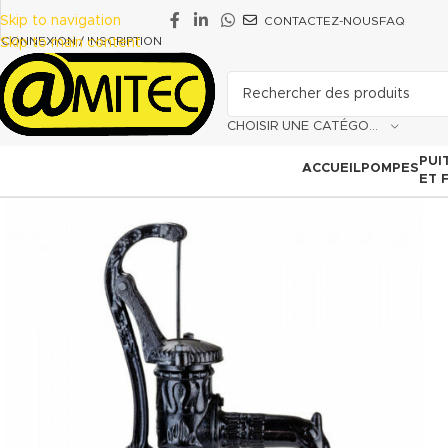
Skip to navigation
CONTACTEZ-NOUS
FAQ
CONNEXION / INSCRIPTION
Skip to main content
CHOISIR UNE CATÉGORIE
PUI
ACCUEIL
POMPES
ET 