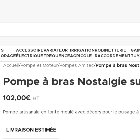
TS
ACCESSOIRE
VARIATEUR
IRRIGATION
ROBINETTERIE
GAI
FORAGE
ÉLECTRIQUE
FREQUENCE
AGRICOLE
RACCORDEMENT
TUY
Accueil
/
Pompe et Moteur
/
Pompes Amitec
/
Pompe à bras Nosta
Pompe à bras Nostalgie su
102,00
€
HT
Pompe artisanale en fonte moulé avec décors pour le puisage à 
LIVRAISON ESTIMÉE