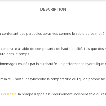
DESCRIPTION
ontenant des particules abrasives comme le sable et les matière
truite à l’aide de composants de haute qualité, tels que des re
usure dans le temps.
s dommages causés par la surchauffe. La performance hydraulique
laire – moteur asynchrone la température du liquide pompé ne d
 industries
, la pompe Kappa est l’équipement indispensable du res