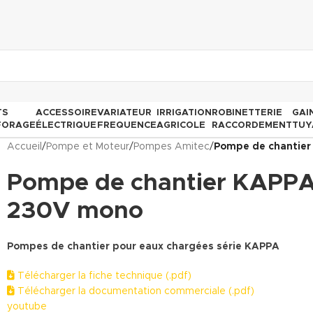
TS
ACCESSOIRE
VARIATEUR
IRRIGATION
ROBINETTERIE
GAI
FORAGE
ÉLECTRIQUE
FREQUENCE
AGRICOLE
RACCORDEMENT
TUY
Accueil
/
Pompe et Moteur
/
Pompes Amitec
/
Pompe de chantier
Pompe de chantier KAPPA
230V mono
Pompes de chantier pour eaux chargées série KAPPA
Télécharger la fiche technique (.pdf)
Télécharger la documentation commerciale (.pdf)
youtube