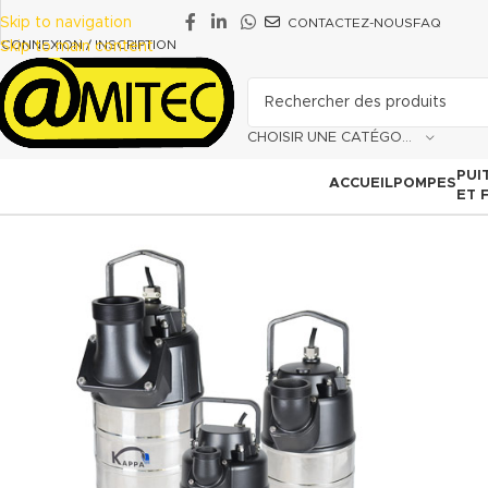
Skip to navigation
CONTACTEZ-NOUS
FAQ
CONNEXION / INSCRIPTION
Skip to main content
CHOISIR UNE CATÉGORIE
PUI
ACCUEIL
POMPES
ET 