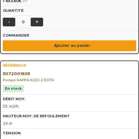
1 653,60
€
HT
-
+
Ajouter au panier
5072001638
Pompe KAPPA K220.2.80TH
En stock
55 m3/h
24 m