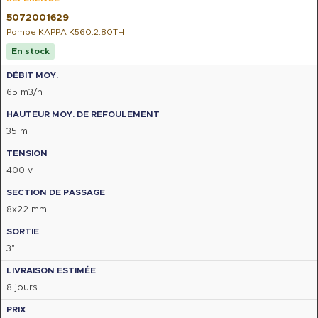
5072001629
Pompe KAPPA K560.2.80TH
En stock
65 m3/h
35 m
400 v
8x22 mm
3"
8 jours