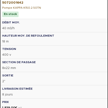
5072001642
Pompe KAPPA K150.2.50TN
En stock
40 m3/h
18 m
400 v
8x22 mm
2"
8 jours
1 839,00
€
HT