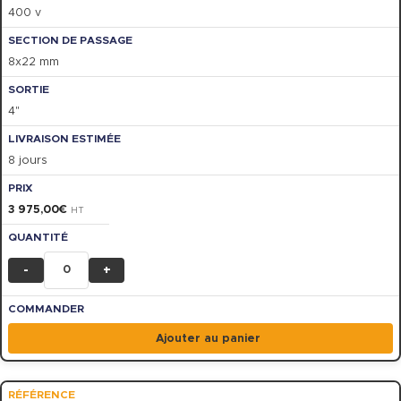
400 v
8x22 mm
4"
8 jours
3 975,00
€
HT
-
+
Ajouter au panier