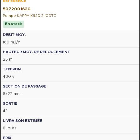
5072001620
Pompe KAPPA K920.2.100TC
En stock
160 m3/h
25 m
400 v
8x22 mm
4"
8 jours