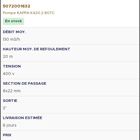
5072001632
Pompe KAPPA K420.2.80TC
En stock
130 m3/h
20 m
400 v
8x22 mm
3"
8 jours