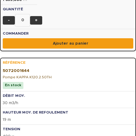
-
+
Ajouter au panier
5072001644
Pompe KAPPA K120.2.50TH
En stock
30 m3/h
19 m