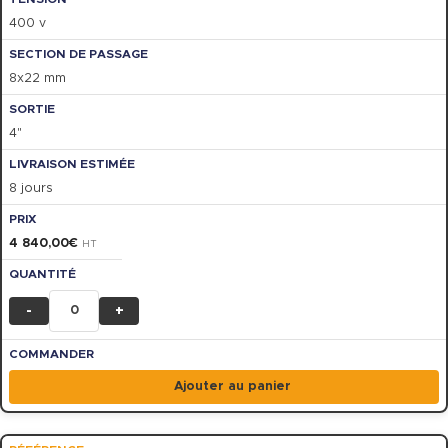
400 v
8x22 mm
4"
8 jours
4 840,00
€
HT
-
+
Ajouter au panier