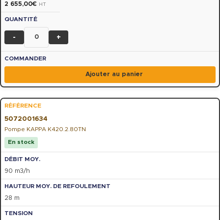
2 655,00
€
HT
-
+
Ajouter au panier
5072001634
Pompe KAPPA K420.2.80TN
En stock
90 m3/h
28 m