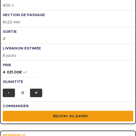
400 v
8x22 mm
4"
8 jours
4 031,00
€
HT
-
+
Ajouter au panier