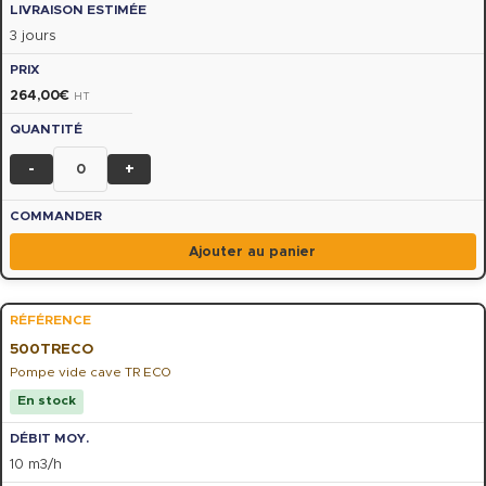
3 jours
264,00
€
HT
-
+
Ajouter au panier
500TRECO
Pompe vide cave TR ECO
En stock
10 m3/h