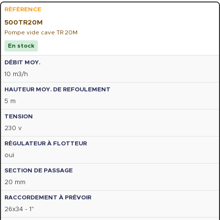
500TR20M
Pompe vide cave TR 20M
En stock
10 m3/h
5 m
230 v
oui
20 mm
26x34 - 1"