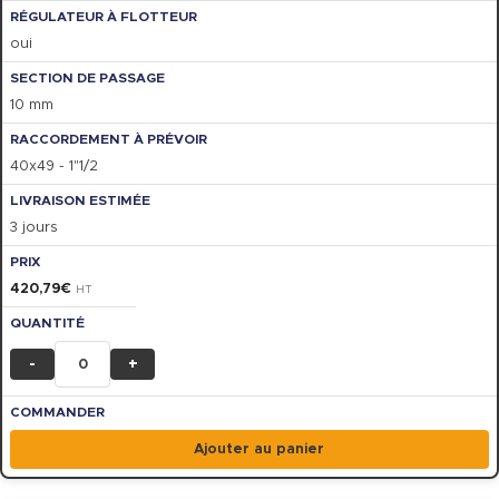
oui
10 mm
40x49 - 1"1/2
3 jours
420,79
€
HT
-
+
Ajouter au panier