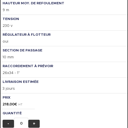
9 m
230 v
oui
10 mm
26x34 - 1"
3 jours
218,00
€
HT
-
+