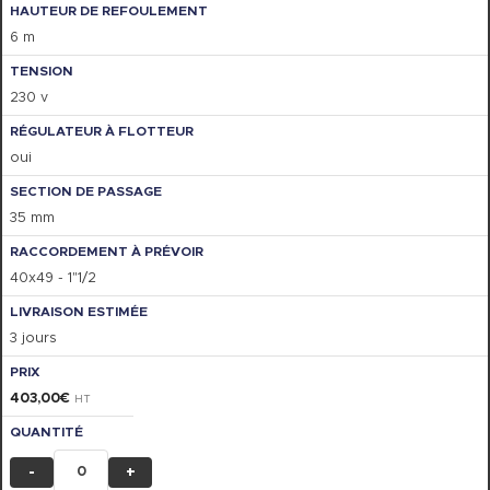
6 m
230 v
oui
35 mm
40x49 - 1"1/2
3 jours
403,00
€
HT
-
+