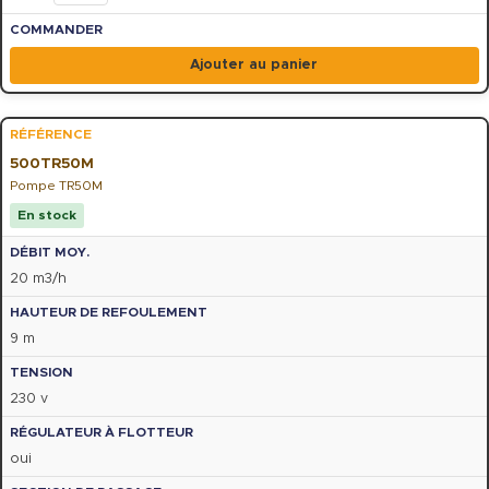
Ajouter au panier
500TR50M
Pompe TR50M
En stock
20 m3/h
9 m
230 v
oui