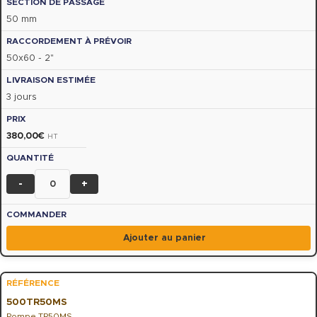
50 mm
50x60 - 2"
3 jours
380,00
€
HT
-
+
Ajouter au panier
500TR50MS
Pompe TR50MS