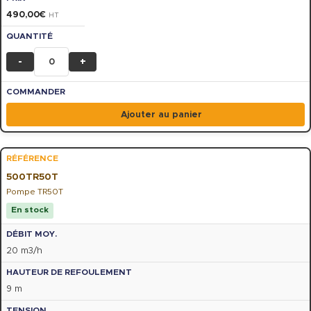
490,00
€
HT
-
+
Ajouter au panier
500TR50T
Pompe TR50T
En stock
20 m3/h
9 m