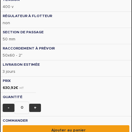
400 v
non
50 mm
50x60 - 2"
3 jours
630,92
€
HT
-
+
Ajouter au panier