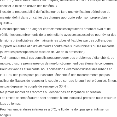
Le CCT (Cahier des Clauses Techniques) définit les conditions à respecter dans le
choix et la mise en œuvre des matériaux.
Il est de la responsabilité de l’utilisateur de faire une vérification périodique du
matériel défini dans un cahier des charges approprié selon son propre plan »
qualité « .
Il est indispensable : d’aligner correctement les tuyauteries amont et aval et de
vérifier les encombrements de la robinetterie avec ses accessoires pour éviter des
tensions préjudiciables ; de maintenir les tubes et flexibles par des colliers, des
supports ou autres afin d’éviter toutes contraintes sur les robinets ou les raccords
(suivre les prescriptions de mise en œuvre de la profession).
Tout manquement à ces conseils peut provoquer des problèmes d’étanchéité, de
rupture, d’usure prématurée ou de non-fonctionnement des éléments concernés.
Pour les vannes et raccords, nous conseillons vivement d’utiliser des rubans en
PTFE ou des joints plats pour assurer l’étanchéité des raccordements (ne pas
utiliser de filasse); de respecter le couple de serrage lorsqu’il est préconisé. Sinon,
ne pas dépasser le couple de serrage de 30 Nn.
Ne jamais monter des raccords ou des vannes en forçant ou en tension.
Les limites de températures sont données à titre indicatif à pression nulle et sur un
laps de temps.
Pour les températures inférieures à 0°C, le fluide ne doit pas geler (utiliser un
antigel).