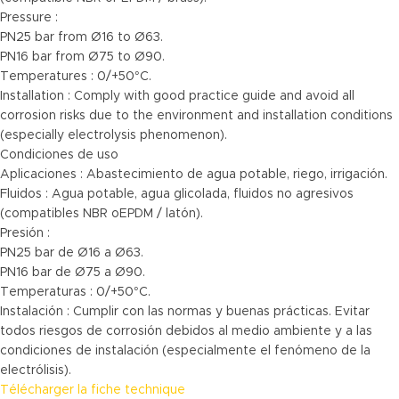
Pressure :
PN25 bar from Ø16 to Ø63.
PN16 bar from Ø75 to Ø90.
Temperatures : 0/+50°C.
Installation : Comply with good practice guide and avoid all
corrosion risks due to the environment and installation conditions
(especially electrolysis phenomenon).
Condiciones de uso
Aplicaciones : Abastecimiento de agua potable, riego, irrigación.
Fluidos : Agua potable, agua glicolada, fluidos no agresivos
(compatibles NBR oEPDM / latón).
Presión :
PN25 bar de Ø16 a Ø63.
PN16 bar de Ø75 a Ø90.
Temperaturas : 0/+50°C.
Instalación : Cumplir con las normas y buenas prácticas. Evitar
todos riesgos de corrosión debidos al medio ambiente y a las
condiciones de instalación (especialmente el fenómeno de la
electrólisis).
Télécharger la fiche technique