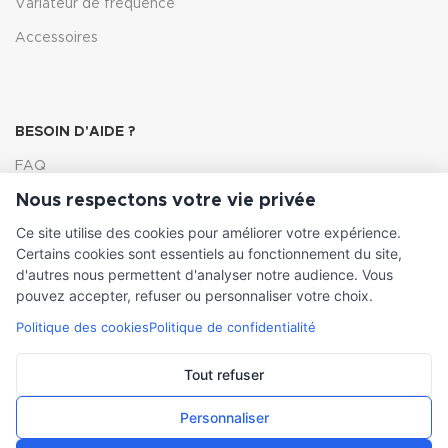
Variateur de fréquence
Accessoires
BESOIN D'AIDE ?
FAQ
Nous respectons votre vie privée
Lexique
Ce site utilise des cookies pour améliorer votre expérience.
Comment choisir ma pompe
Certains cookies sont essentiels au fonctionnement du site,
d'autres nous permettent d'analyser notre audience. Vous
pouvez accepter, refuser ou personnaliser votre choix.
Politique des cookies
Politique de confidentialité
INFORMATIONS LÉGALES
Conditions générales de vente
Tout refuser
Mentions légales
Personnaliser