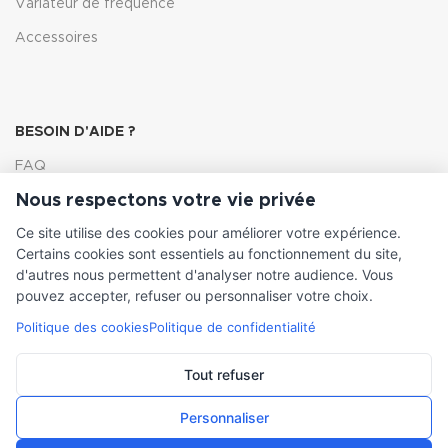
Variateur de fréquence
Accessoires
BESOIN D'AIDE ?
FAQ
Nous respectons votre vie privée
Lexique
Ce site utilise des cookies pour améliorer votre expérience.
Comment choisir ma pompe
Certains cookies sont essentiels au fonctionnement du site,
d'autres nous permettent d'analyser notre audience. Vous
pouvez accepter, refuser ou personnaliser votre choix.
Politique des cookies
Politique de confidentialité
INFORMATIONS LÉGALES
Conditions générales de vente
Tout refuser
Mentions légales
Personnaliser