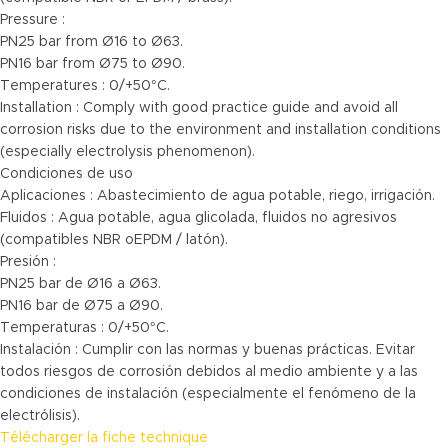
Pressure :
PN25 bar from Ø16 to Ø63.
PN16 bar from Ø75 to Ø90.
Temperatures : 0/+50°C.
Installation : Comply with good practice guide and avoid all
corrosion risks due to the environment and installation conditions
(especially electrolysis phenomenon).
Condiciones de uso
Aplicaciones : Abastecimiento de agua potable, riego, irrigación.
Fluidos : Agua potable, agua glicolada, fluidos no agresivos
(compatibles NBR oEPDM / latón).
Presión :
PN25 bar de Ø16 a Ø63.
PN16 bar de Ø75 a Ø90.
Temperaturas : 0/+50°C.
Instalación : Cumplir con las normas y buenas prácticas. Evitar
todos riesgos de corrosión debidos al medio ambiente y a las
condiciones de instalación (especialmente el fenómeno de la
electrólisis).
Télécharger la fiche technique