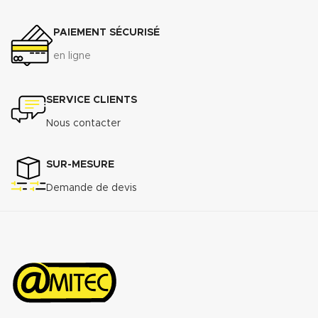
résistance à l’usure.
PAIEMENT SÉCURISÉ
Raccordement à brides du DN 50
au DN 300
en ligne
Télécharger la fiche technique
(.pdf)
SERVICE CLIENTS
Nous contacter
SUR-MESURE
Demande de devis