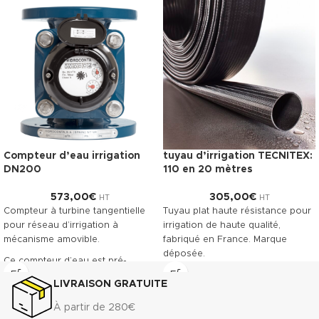
Compteur d’eau irrigation
tuyau d’irrigation TECNITEX:
DN200
110 en 20 mètres
573,00
€
305,00
€
HT
HT
Compteur à turbine tangentielle
Tuyau plat haute résistance pour
pour réseau d’irrigation à
irrigation de haute qualité,
mécanisme amovible.
fabriqué en France. Marque
déposée.
Ce compteur d’eau est pré-
équipé pour recevoir la pose
Télécharger la fiche technique
LIVRAISON GRATUITE
d’un émetteur à impulsions.
(.pdf)
Classe métrologique A. Corps en
À partir de 280€
fonte revêtu, offrant une grande