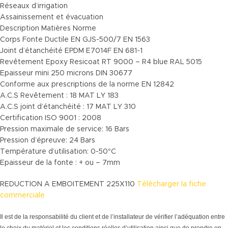
Réseaux d’irrigation
Assainissement et évacuation
Description Matières Norme
Corps Fonte Ductile EN GJS-500/7 EN 1563
Joint d’étanchéité EPDM E7014F EN 681-1
Revêtement Epoxy Resicoat RT 9000 – R4 blue RAL 5015
Epaisseur mini 250 microns DIN 30677
Conforme aux prescriptions de la norme EN 12842
A.C.S Revêtement : 18 MAT LY 183
A.C.S joint d’étanchéité : 17 MAT LY 310
Certification ISO 9001 : 2008
Pression maximale de service: 16 Bars
Pression d’épreuve: 24 Bars
Température d’utilisation: 0-50°C
Epaisseur de la fonte : + ou – 7mm
REDUCTION A EMBOITEMENT 225X110
Télécharger la fiche
commerciale
Il est de la responsabilité du client et de l’installateur de vérifier l’adéquation entre
le choix du matériel et les conditions réelles d’utilisation ainsi que de prendre en