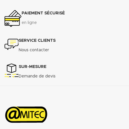
résistance à l’usure.
PAIEMENT SÉCURISÉ
Raccordement à brides du DN 50
au DN 300
en ligne
Télécharger la fiche technique
(.pdf)
SERVICE CLIENTS
Nous contacter
SUR-MESURE
Demande de devis