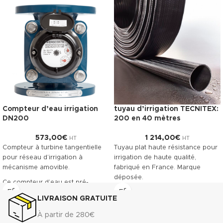
Compteur d’eau irrigation
tuyau d’irrigation TECNITEX:
DN200
200 en 40 mètres
573,00
€
1 214,00
€
HT
HT
Compteur à turbine tangentielle
Tuyau plat haute résistance pour
pour réseau d’irrigation à
irrigation de haute qualité,
mécanisme amovible.
fabriqué en France. Marque
déposée.
Ce compteur d’eau est pré-
équipé pour recevoir la pose
Télécharger la fiche technique
LIVRAISON GRATUITE
d’un émetteur à impulsions.
(.pdf)
Classe métrologique A. Corps en
À partir de 280€
fonte revêtu, offrant une grande