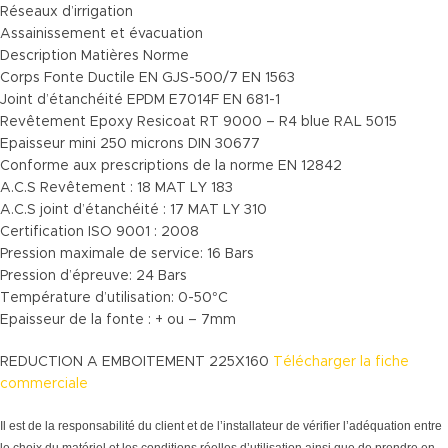
Réseaux d’irrigation
Assainissement et évacuation
Description Matières Norme
Corps Fonte Ductile EN GJS-500/7 EN 1563
Joint d’étanchéité EPDM E7014F EN 681-1
Revêtement Epoxy Resicoat RT 9000 – R4 blue RAL 5015
Epaisseur mini 250 microns DIN 30677
Conforme aux prescriptions de la norme EN 12842
A.C.S Revêtement : 18 MAT LY 183
A.C.S joint d’étanchéité : 17 MAT LY 310
Certification ISO 9001 : 2008
Pression maximale de service: 16 Bars
Pression d’épreuve: 24 Bars
Température d’utilisation: 0-50°C
Epaisseur de la fonte : + ou – 7mm
REDUCTION A EMBOITEMENT 225X160
Télécharger la fiche
commerciale
Il est de la responsabilité du client et de l’installateur de vérifier l’adéquation entre
le choix du matériel et les conditions réelles d’utilisation ainsi que de prendre en