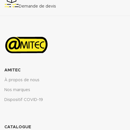
ASTM fuel B 5h RT : <12%
Demande de devis
Propriétés transmise pour
l’épaisseur 2mm.
Télécharger la fiche technique
(.pdf)
AMITEC
À propos de nous
Nos marques
Dispositif COVID-19
CATALOGUE