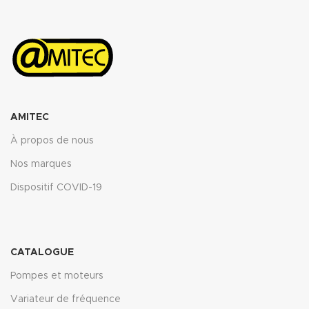
ASTM oil N°3 5h 150°C : <10%
ASTM oil N°3 5h 150°C : <10%
ASTM fuel B 5h RT : <12%
ASTM fuel B 5h RT : <12%
Propriétés transmise pour
Propriétés transmise pour
l’épaisseur 2mm.
l’épaisseur 2mm.
Télécharger la fiche technique
Télécharger la fiche technique
(.pdf)
(.pdf)
AMITEC
À propos de nous
Nos marques
Dispositif COVID-19
CATALOGUE
Pompes et moteurs
Variateur de fréquence