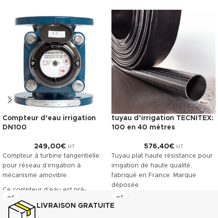
Compteur d’eau irrigation
tuyau d’irrigation TECNITEX:
DN100
100 en 40 mètres
249,00
€
576,40
€
HT
HT
Compteur à turbine tangentielle
Tuyau plat haute résistance pour
pour réseau d’irrigation à
irrigation de haute qualité,
mécanisme amovible.
fabriqué en France. Marque
déposée.
Ce compteur d’eau est pré-
équipé pour recevoir la pose
Télécharger la fiche technique
LIVRAISON GRATUITE
d’un émetteur à impulsions.
(.pdf)