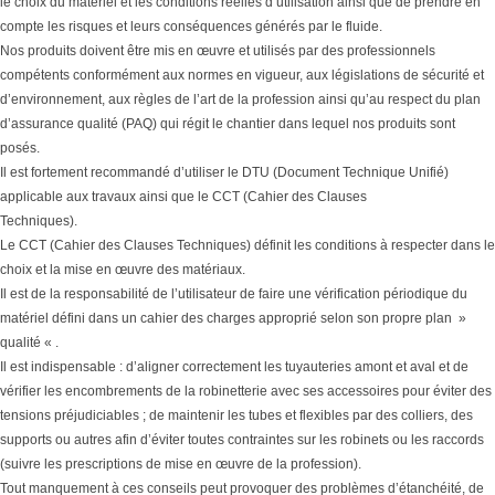
le choix du matériel et les conditions réelles d’utilisation ainsi que de prendre en
compte les risques et leurs conséquences générés par le fluide.
Nos produits doivent être mis en œuvre et utilisés par des professionnels
compétents conformément aux normes en vigueur, aux législations de sécurité et
d’environnement, aux règles de l’art de la profession ainsi qu’au respect du plan
d’assurance qualité (PAQ) qui régit le chantier dans lequel nos produits sont
posés.
Il est fortement recommandé d’utiliser le DTU (Document Technique Unifié)
applicable aux travaux ainsi que le CCT (Cahier des Clauses
Techniques).
Le CCT (Cahier des Clauses Techniques) définit les conditions à respecter dans le
choix et la mise en œuvre des matériaux.
Il est de la responsabilité de l’utilisateur de faire une vérification périodique du
matériel défini dans un cahier des charges approprié selon son propre plan »
qualité « .
Il est indispensable : d’aligner correctement les tuyauteries amont et aval et de
vérifier les encombrements de la robinetterie avec ses accessoires pour éviter des
tensions préjudiciables ; de maintenir les tubes et flexibles par des colliers, des
supports ou autres afin d’éviter toutes contraintes sur les robinets ou les raccords
(suivre les prescriptions de mise en œuvre de la profession).
Tout manquement à ces conseils peut provoquer des problèmes d’étanchéité, de