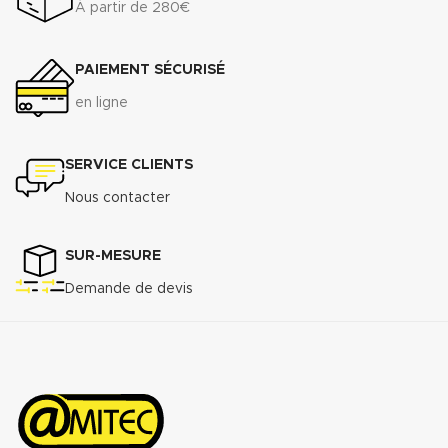
Classe métrologique A. Corps en
À partir de 280€
fonte revêtu, offrant une grande
résistance à l’usure.
PAIEMENT SÉCURISÉ
Raccordement à brides du DN 50
au DN 300
en ligne
Télécharger la fiche technique
(.pdf)
SERVICE CLIENTS
Nous contacter
SUR-MESURE
Demande de devis