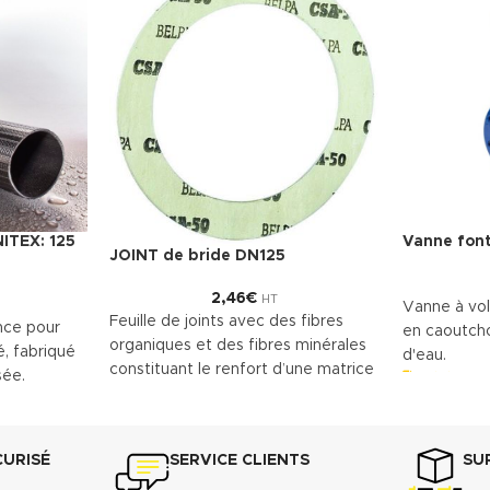
NITEX: 125
Vanne font
JOINT de bride DN125
2,46
€
HT
Vanne à vol
Feuille de joints avec des fibres
nce pour
en caoutch
organiques et des fibres minérales
é, fabriqué
d'eau.
constituant le renfort d’une matrice
sée.
Télécharg
en caoutchouc NBR. Le
(.pdf)
echnique
TECNIFIBRE80 possède ainsi une
gamme étendue d’emplois assurant
CURISÉ
SERVICE CLIENTS
SU
une bonne résistance.