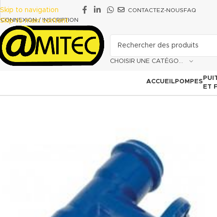
Skip to navigation
CONTACTEZ-NOUS
FAQ
CONNEXION / INSCRIPTION
Skip to main content
CHOISIR UNE CATÉGORIE
PUI
ACCUEIL
POMPES
ET 