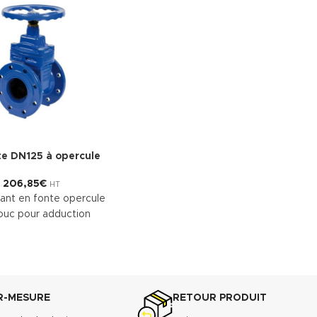
e DN125 à opercule
206,85
€
HT
ant en fonte opercule
ouc pour adduction
er la fiche technique
R-MESURE
RETOUR PRODUIT