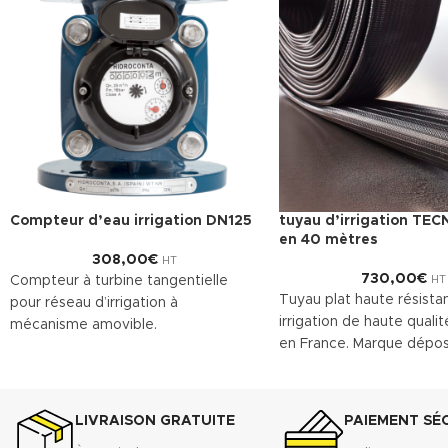
Compteur d’eau irrigation DN125
tuyau d’irrigation TEC
en 40 mètres
308,00
€
HT
730,00
€
Compteur à turbine tangentielle
HT
Tuyau plat haute résista
pour réseau d’irrigation à
irrigation de haute qualit
mécanisme amovible.
en France. Marque dépo
Ce compteur d’eau est pré-équipé
Télécharger la fiche t
pour recevoir la pose d’un émetteur
(.pdf)
à impulsions. Classe métrologique A.
LIVRAISON GRATUITE
PAIEMENT SÉ
Corps en fonte revêtu, offrant une
grande résistance à l’usure.