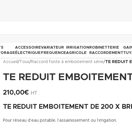
TS
ACCESSOIRE
VARIATEUR
IRRIGATION
ROBINETTERIE
GAI
FORAGE
ÉLECTRIQUE
FREQUENCE
AGRICOLE
RACCORDEMENT
TUY
Accueil
/
Tous
/
Raccord fonte à emboitement série
/
TE REDUIT 
TE REDUIT EMBOITEMENT
210,00
€
HT
TE REDUIT EMBOITEMENT DE 200 X BR
Pour réseau d’eau potable, l’assainissement ou l’irrigation.