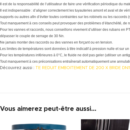
Il est de la responsabilité de l’utilisateur de faire une vérification périodique du 
Il est indispensable : d’aligner correctement les tuyauteries amont et aval et de vér
supports ou autres afin d’éviter toutes contraintes sur les robinets ou les raccords 
Tout manquement à ces conseils peut provoquer des problèmes d’étanchéité, de r
Pour les vannes et raccords, nous conseillons vivement d’utiliser des rubans en PTF
dépasser le couple de serrage de 30 Nn.
Ne jamais monter des raccords ou des vannes en forçant ou en tension.
Les limites de températures sont données à titre indicatif à pression nulle et sur un
Pour les températures inférieures à 0°C, le fluide ne doit pas geler (utiliser un antig
Tout manquement à ces préconisations entraînerait automatiquement une annulatio
Découvrez aussi :
TE REDUIT EMBOITEMENT DE 200 X BRIDE DN1
Vous aimerez peut-être aussi…