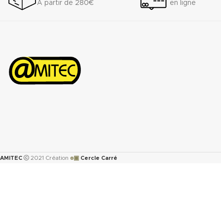
À partir de 280€
en ligne
Raccordement à brides du DN 50 au
DN 300
Télécharger la fiche technique
(.pdf)
๏▣
AMITEC
2021 Création
Cercle Carré