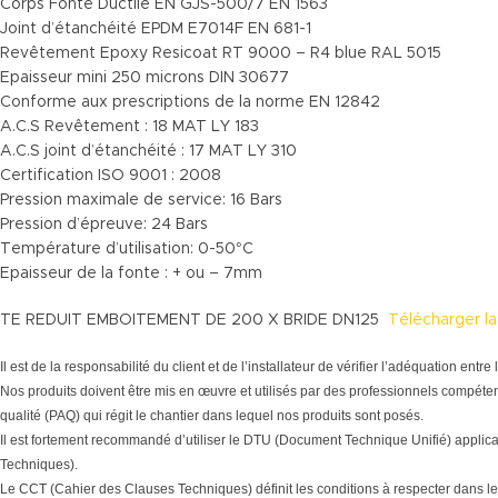
Corps Fonte Ductile EN GJS-500/7 EN 1563
Joint d’étanchéité EPDM E7014F EN 681-1
Revêtement Epoxy Resicoat RT 9000 – R4 blue RAL 5015
Epaisseur mini 250 microns DIN 30677
Conforme aux prescriptions de la norme EN 12842
A.C.S Revêtement : 18 MAT LY 183
A.C.S joint d’étanchéité : 17 MAT LY 310
Certification ISO 9001 : 2008
Pression maximale de service: 16 Bars
Pression d’épreuve: 24 Bars
Température d’utilisation: 0-50°C
Epaisseur de la fonte : + ou – 7mm
TE REDUIT EMBOITEMENT DE 200 X BRIDE DN125
Télécharger l
Il est de la responsabilité du client et de l’installateur de vérifier l’adéquation en
Nos produits doivent être mis en œuvre et utilisés par des professionnels compéten
qualité (PAQ) qui régit le chantier dans lequel nos produits sont posés.
Il est fortement recommandé d’utiliser le DTU (Document Technique Unifié) applic
Techniques).
Le CCT (Cahier des Clauses Techniques) définit les conditions à respecter dans le