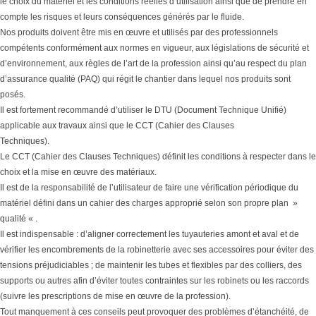
le choix du matériel et les conditions réelles d’utilisation ainsi que de prendre en
compte les risques et leurs conséquences générés par le fluide.
Nos produits doivent être mis en œuvre et utilisés par des professionnels
compétents conformément aux normes en vigueur, aux législations de sécurité et
d’environnement, aux règles de l’art de la profession ainsi qu’au respect du plan
d’assurance qualité (PAQ) qui régit le chantier dans lequel nos produits sont
posés.
Il est fortement recommandé d’utiliser le DTU (Document Technique Unifié)
applicable aux travaux ainsi que le CCT (Cahier des Clauses
Techniques).
Le CCT (Cahier des Clauses Techniques) définit les conditions à respecter dans le
choix et la mise en œuvre des matériaux.
Il est de la responsabilité de l’utilisateur de faire une vérification périodique du
matériel défini dans un cahier des charges approprié selon son propre plan »
qualité « .
Il est indispensable : d’aligner correctement les tuyauteries amont et aval et de
vérifier les encombrements de la robinetterie avec ses accessoires pour éviter des
tensions préjudiciables ; de maintenir les tubes et flexibles par des colliers, des
supports ou autres afin d’éviter toutes contraintes sur les robinets ou les raccords
(suivre les prescriptions de mise en œuvre de la profession).
Tout manquement à ces conseils peut provoquer des problèmes d’étanchéité, de