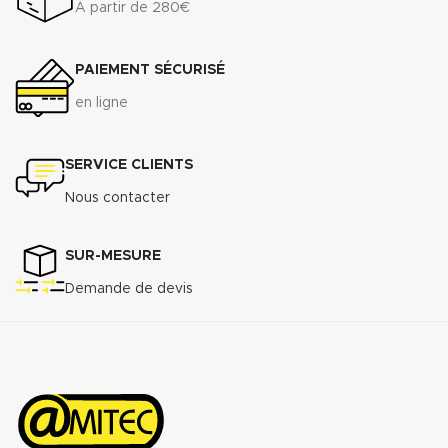
Classe métrologique A. Corps en
À partir de 280€
fonte revêtu, offrant une grande
résistance à l’usure.
PAIEMENT SÉCURISÉ
Raccordement à brides du DN 50
au DN 300
en ligne
Télécharger la fiche technique
(.pdf)
SERVICE CLIENTS
Nous contacter
SUR-MESURE
Demande de devis