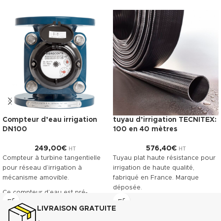
Compteur d’eau irrigation
tuyau d’irrigation TECNITEX:
DN100
100 en 40 mètres
249,00
€
576,40
€
HT
HT
Compteur à turbine tangentielle
Tuyau plat haute résistance pour
pour réseau d’irrigation à
irrigation de haute qualité,
mécanisme amovible.
fabriqué en France. Marque
déposée.
Ce compteur d’eau est pré-
équipé pour recevoir la pose
Télécharger la fiche technique
LIVRAISON GRATUITE
d’un émetteur à impulsions.
(.pdf)