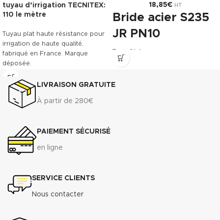
18,85
€
tuyau d’irrigation TECNITEX:
HT
110 le mètre
Bride acier S235
JR PN10
Tuyau plat haute résistance pour
irrigation de haute qualité,
Type 01 A
fabriqué en France. Marque
déposée.
Gabarit de montage (GN) et
pression (PN) :
Télécharger la fiche technique
LIVRAISON GRATUITE
(.pdf)
- PN/GN 10 (DN 15 à DN 700)
À partir de 280€
- PN/GN 16 (DN 15 à DN 175)
Télécharger la fiche technique
(.pdf)
PAIEMENT SÉCURISÉ
en ligne
SERVICE CLIENTS
Nous contacter