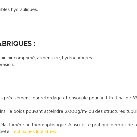
ibles hydrauliques.
ABRIQUES :
ir, air comprimé, alimentaire, hydrocarbures.
brasion.
e. Plus précisément par retordage et ensouple pour un titre final 
s. Ainsi, le poids pouvant atteindre 2.000g/m² ou des structures t
un élastomère ou thermoplastique. Ainsi cette pratique permet de
ociété
Techniques Industries