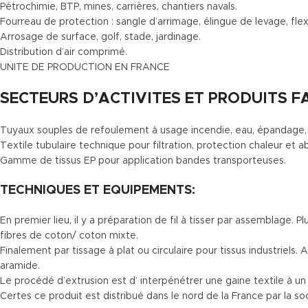
Pétrochimie, BTP, mines, carrières, chantiers navals.
Fourreau de protection : sangle d’arrimage, élingue de levage, flex
Arrosage de surface, golf, stade, jardinage.
Distribution d’air comprimé.
UNITE DE PRODUCTION EN FRANCE
SECTEURS D’ACTIVITES ET PRODUITS F
Tuyaux souples de refoulement à usage incendie, eau, épandage, a
Textile tubulaire technique pour filtration, protection chaleur et a
Gamme de tissus EP pour application bandes transporteuses.
TECHNIQUES ET EQUIPEMENTS:
En premier lieu, il y a préparation de fil à tisser par assemblag
fibres de coton/ coton mixte.
Finalement par tissage à plat ou circulaire pour tissus industriel
aramide.
Le procédé d’extrusion est d’ interpénétrer une gaine textile à 
Certes ce produit est distribué dans le nord de la France par la s