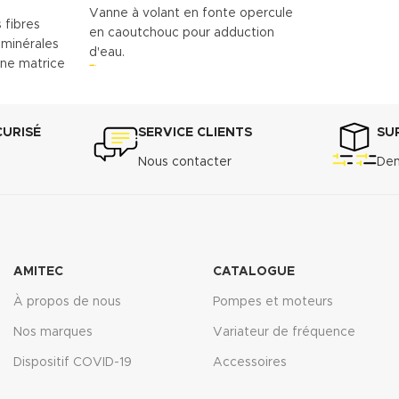
Vanne à volant en fonte opercule
 fibres
en caoutchouc pour adduction
 minérales
d'eau.
une matrice
Télécharger la fiche technique
(.pdf)
insi une
s assurant
CURISÉ
SERVICE CLIENTS
SU
Nous contacter
Dem
cm
3
36 A : 7% -
 ASTM F-36
AMITEC
CATALOGUE
transversale
À propos de nous
Pompes et moteurs
...................7
Nos marques
Variateur de fréquence
Dispositif COVID-19
Accessoires
3535/6 :