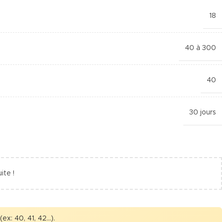
18
40 à 300
40
30 jours
ite !
ex: 40, 41, 42...).