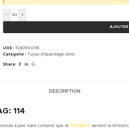
-
+
AJOUTER
UGS :
104DRAG116
Catégorie :
Tuyau d'épandage série
Share:
DESCRIPTION
G: 114
roule à plat. Sans compter que, le
TECNITEX
devient la référence