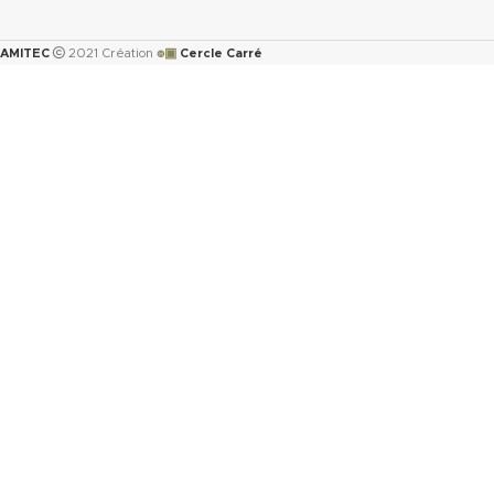
Augmentation ASTMF-14
immersion dans : ASTM oi
๏▣
AMITEC
2021 Création
Cercle Carré
150°C <5%
ASTM oil N°3 5h 150°C :
ASTM fuel B 5h RT : <12
Propriétés transmise pou
l’épaisseur 2mm.
Télécharger la fiche t
(.pdf)