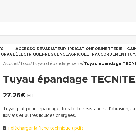
TS
ACCESSOIRE
VARIATEUR
IRRIGATION
ROBINETTERIE
GAI
FORAGE
ÉLECTRIQUE
FREQUENCE
AGRICOLE
RACCORDEMENT
TUY
Accueil
/
Tous
/
Tuyau d'épandage série
/
Tuyau épandage TECNI
Tuyau épandage TECNITEX
27,26
€
HT
Tuyau plat pour l’épandage, très forte résistance à l’abrasion, au 
lixiviats et autres liquides chargées.
Télécharger la fiche technique (.pdf)