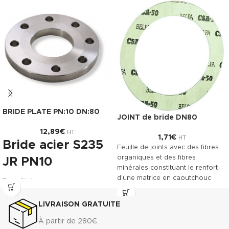
BRIDE PLATE PN:10 DN:80
JOINT de bride DN80
12,89
€
HT
1,71
€
HT
Bride acier S235
Feuille de joints avec des fibres
organiques et des fibres
JR PN10
minérales constituant le renfort
d’une matrice en caoutchouc
Type 01 A
NBR. Le TECNIFIBRE80 possède
Gabarit de montage (GN) et
ainsi une gamme étendue
LIVRAISON GRATUITE
pression (PN) :
d’emplois assurant une bonne
résistance.
À partir de 280€
- PN/GN 10 (DN 15 à DN 700)