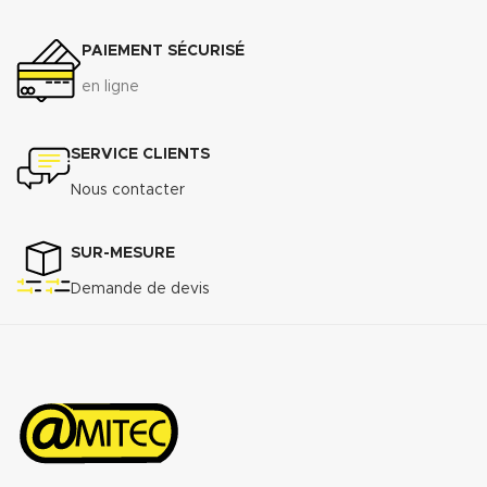
DONNÉES TECHNIQUES
- PN/GN 16 (DN 15 à DN 175)
3
Densité (+ 10%) : 1.75 g/cm
Télécharger la fiche technique
PAIEMENT SÉCURISÉ
Compressibilité ASTM F-36 A : 7%
(.pdf)
- 15%
en ligne
Récupération élastique ASTM F-
36 A : >45%
Résistance à la traction
SERVICE CLIENTS
transversale
ASTM F-
Nous contacter
152................................................................
MPa
Perméabilité au gaz DIN 3535/6 :
SUR-MESURE
3
<0.5cm
/min.
Demande de devis
Augmentation ASTMF-146 après
immersion dans : ASTM oil N°1 5h
150°C <5%
ASTM oil N°3 5h 150°C : <10%
ASTM fuel B 5h RT : <12%
Propriétés transmise pour
l’épaisseur 2mm.
Télécharger la fiche technique
(.pdf)