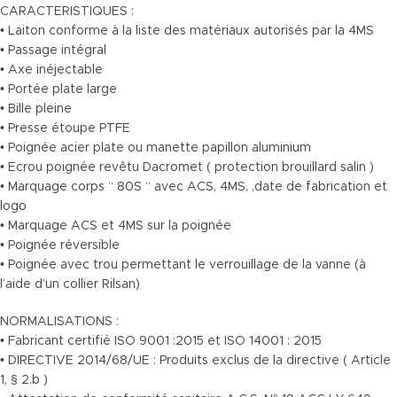
CARACTERISTIQUES :
• Laiton conforme à la liste des matériaux autorisés par la 4MS
• Passage intégral
• Axe inéjectable
• Portée plate large
• Bille pleine
• Presse étoupe PTFE
• Poignée acier plate ou manette papillon aluminium
• Ecrou poignée revêtu Dacromet ( protection brouillard salin )
• Marquage corps “ 80S “ avec ACS, 4MS, ,date de fabrication et
logo
• Marquage ACS et 4MS sur la poignée
• Poignée réversible
• Poignée avec trou permettant le verrouillage de la vanne (à
l’aide d’un collier Rilsan)
NORMALISATIONS :
• Fabricant certifié ISO 9001 :2015 et ISO 14001 : 2015
• DIRECTIVE 2014/68/UE : Produits exclus de la directive ( Article
1, § 2.b )