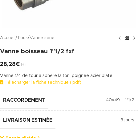
Accueil
/
Tous
/
Vanne série
Vanne boisseau 1″1/2 fxf
28,28
€
HT
Vanne 1/4 de tour à sphère laiton, poignée acier plate.
Télécharger la fiche technique (.pdf)
RACCORDEMENT
40×49 – 1″1/2
LIVRAISON ESTIMÉE
3 jours