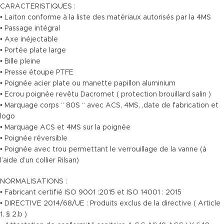
CARACTERISTIQUES :
• Laiton conforme à la liste des matériaux autorisés par la 4MS
• Passage intégral
• Axe inéjectable
• Portée plate large
• Bille pleine
• Presse étoupe PTFE
• Poignée acier plate ou manette papillon aluminium
• Ecrou poignée revêtu Dacromet ( protection brouillard salin )
• Marquage corps “ 80S “ avec ACS, 4MS, ,date de fabrication et
logo
• Marquage ACS et 4MS sur la poignée
• Poignée réversible
• Poignée avec trou permettant le verrouillage de la vanne (à
l’aide d’un collier Rilsan)
NORMALISATIONS :
• Fabricant certifié ISO 9001 :2015 et ISO 14001 : 2015
• DIRECTIVE 2014/68/UE : Produits exclus de la directive ( Article
1, § 2.b )