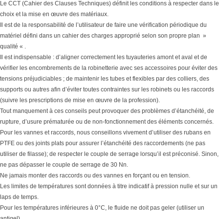
Le CCT (Cahier des Clauses Techniques) définit les conditions à respecter dans le
choix et la mise en œuvre des matériaux.
Il est de la responsabilité de l’utilisateur de faire une vérification périodique du
matériel défini dans un cahier des charges approprié selon son propre plan »
qualité « .
Il est indispensable : d’aligner correctement les tuyauteries amont et aval et de
vérifier les encombrements de la robinetterie avec ses accessoires pour éviter des
tensions préjudiciables ; de maintenir les tubes et flexibles par des colliers, des
supports ou autres afin d’éviter toutes contraintes sur les robinets ou les raccords
(suivre les prescriptions de mise en œuvre de la profession).
Tout manquement à ces conseils peut provoquer des problèmes d’étanchéité, de
rupture, d’usure prématurée ou de non-fonctionnement des éléments concernés.
Pour les vannes et raccords, nous conseillons vivement d’utiliser des rubans en
PTFE ou des joints plats pour assurer l’étanchéité des raccordements (ne pas
utiliser de filasse); de respecter le couple de serrage lorsqu’il est préconisé. Sinon,
ne pas dépasser le couple de serrage de 30 Nn.
Ne jamais monter des raccords ou des vannes en forçant ou en tension.
Les limites de températures sont données à titre indicatif à pression nulle et sur un
laps de temps.
Pour les températures inférieures à 0°C, le fluide ne doit pas geler (utiliser un
antigel).