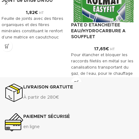
JOINT de bride DN100
1,82
€
HT
Feuille de joints avec des fibres
organiques et des fibres
PATE D ETANCHEITEE
EAU/HYDROCARBURE A
minérales constituant le renfort
SOUFFLET
d’une matrice en caoutchouc
NBR. Le TECNIFIBRE80 possède
17,65
€
HT
ainsi une gamme étendue
Pour étancher et bloquer les
d’emplois assurant une bonne
raccords filetés en métal sur les
résistance.
canalisations transportant du
DONNÉES TECHNIQUES
gaz, de l’eau, pour le chauffage
3
Densité (+ 10%) : 1.75 g/cm
central et des installations
Compressibilité ASTM F-36 A : 7%
industrielles. Convient entre
LIVRAISON GRATUITE
- 15%
autres à l'acier, au laiton et à
Récupération élastique ASTM F-
À partir de 280€
l'inox.
36 A : >45%
Télécharger la fiche technique
Résistance à la traction
(.pdf)
transversale
PAIEMENT SÉCURISÉ
ASTM F-
Télécharger la fiche de
en ligne
152...................................................................7
données de sécurité(.pdf)
MPa