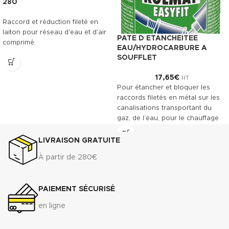
280
Raccord et réduction fileté en
laiton pour réseau d'eau et d'air
PATE D ETANCHEITEE
comprimé.
EAU/HYDROCARBURE A
SOUFFLET
17,65
€
HT
Pour étancher et bloquer les
raccords filetés en métal sur les
canalisations transportant du
gaz, de l’eau, pour le chauffage
central et des installations
industrielles. Convient entre
LIVRAISON GRATUITE
autres à l'acier, au laiton et à
À partir de 280€
l'inox.
Télécharger la fiche technique
(.pdf)
PAIEMENT SÉCURISÉ
Télécharger la fiche de
en ligne
données de sécurité(.pdf)