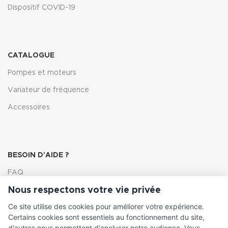
Dispositif COVID-19
CATALOGUE
Pompes et moteurs
Variateur de fréquence
Accessoires
BESOIN D'AIDE ?
FAQ
Nous respectons votre vie privée
Lexique
Ce site utilise des cookies pour améliorer votre expérience.
Comment choisir ma pompe
Certains cookies sont essentiels au fonctionnement du site,
d'autres nous permettent d'analyser notre audience. Vous