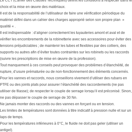
Le CCT (Cahier des Clauses Techniques) définit les conditions à respecter dans le
choix et la mise en œuvre des matériaux.
Il est de la responsabilité de l’utilisateur de faire une vérification périodique du
matériel défini dans un cahier des charges approprié selon son propre plan »
qualité « .
Il est indispensable : d’aligner correctement les tuyauteries amont et aval et de
vérifier les encombrements de la robinetterie avec ses accessoires pour éviter des
tensions préjudiciables ; de maintenir les tubes et flexibles par des colliers, des
supports ou autres afin d’éviter toutes contraintes sur les robinets ou les raccords
(suivre les prescriptions de mise en œuvre de la profession).
Tout manquement à ces conseils peut provoquer des problèmes d’étanchéité, de
rupture, d’usure prématurée ou de non-fonctionnement des éléments concernés.
Pour les vannes et raccords, nous conseillons vivement d’utiliser des rubans en
PTFE ou des joints plats pour assurer l’étanchéité des raccordements (ne pas
utiliser de filasse); de respecter le couple de serrage lorsqu’il est préconisé. Sinon,
ne pas dépasser le couple de serrage de 30 Nn.
Ne jamais monter des raccords ou des vannes en forçant ou en tension.
Les limites de températures sont données à titre indicatif à pression nulle et sur un
laps de temps.
Pour les températures inférieures à 0°C, le fluide ne doit pas geler (utiliser un
antigel).