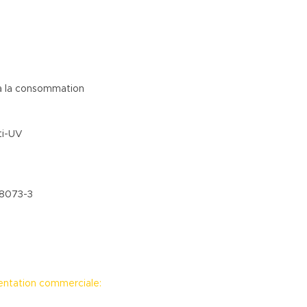
 à la consommation
ti-UV
 8073-3
entation commerciale: