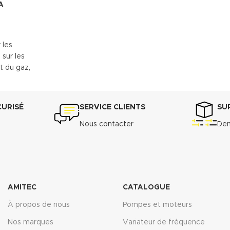
A
 les
 sur les
t du gaz,
ge central
rielles.
acier, au
CURISÉ
SERVICE CLIENTS
SU
Nous contacter
Dem
echnique
de données
AMITEC
CATALOGUE
À propos de nous
Pompes et moteurs
Nos marques
Variateur de fréquence