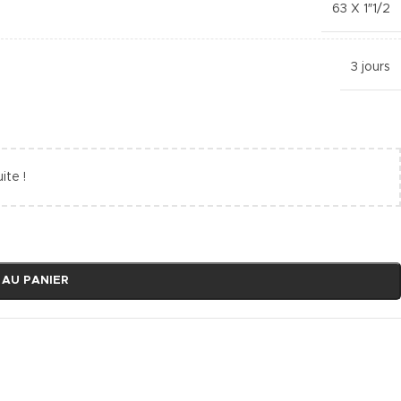
63 X 1″1/2
3 jours
ite !
 AU PANIER