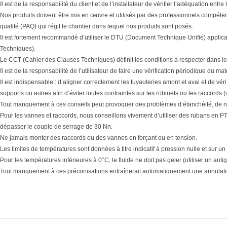
Il est de la responsabilité du client et de l’installateur de vérifier l’adéquation en
Nos produits doivent être mis en œuvre et utilisés par des professionnels compéten
qualité (PAQ) qui régit le chantier dans lequel nos produits sont posés.
Il est fortement recommandé d’utiliser le DTU (Document Technique Unifié) applic
Techniques).
Le CCT (Cahier des Clauses Techniques) définit les conditions à respecter dans le
Il est de la responsabilité de l’utilisateur de faire une vérification périodique du 
Il est indispensable : d’aligner correctement les tuyauteries amont et aval et de vér
supports ou autres afin d’éviter toutes contraintes sur les robinets ou les raccords 
Tout manquement à ces conseils peut provoquer des problèmes d’étanchéité, de r
Pour les vannes et raccords, nous conseillons vivement d’utiliser des rubans en PTF
dépasser le couple de serrage de 30 Nn.
Ne jamais monter des raccords ou des vannes en forçant ou en tension.
Les limites de températures sont données à titre indicatif à pression nulle et sur un
Pour les températures inférieures à 0°C, le fluide ne doit pas geler (utiliser un antig
Tout manquement à ces préconisations entraînerait automatiquement une annulatio