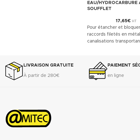
EAU/HYDROCARBURE 
SOUFFLET
17,65
€
HT
Pour étancher et bloquer
raccords filetés en métal
canalisations transportan
de l’eau, pour le chauffa
et des installations indust
Convient entre autres à l'
LIVRAISON GRATUITE
PAIEMENT SÉ
laiton et à l'inox.
À partir de 280€
en ligne
Télécharger la fiche t
(.pdf)
Télécharger la fiche 
de sécurité(.pdf)