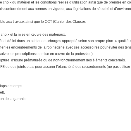
tre le choix du matériel et les conditions réelles d’utilisation ainsi que de prendre e
ts conformément aux normes en vigueur, aux législations de sécurité et d’environne
able aux travaux ainsi que le CCT (Cahier des Clauses
 choix et la mise en œuvre des matériaux.
matériel défini dans un cahier des charges approprié selon son propre plan » qualité «
ifier les encombrements de la robinetterie avec ses accessoires pour éviter des tensi
(suivre les prescriptions de mise en œuvre de la profession).
upture, d’usure prématurée ou de non-fonctionnement des éléments concernés.
E ou des joints plats pour assurer l’étanchéité des raccordements (ne pas utiliser d
 laps de temps.
el).
n de la garantie.