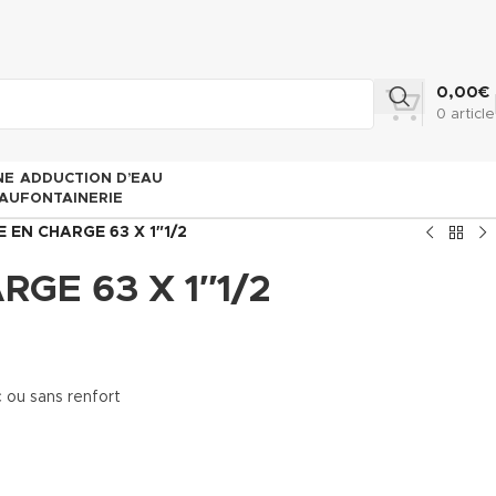
0,00
€
0
article
NE
ADDUCTION D’EAU
AU
FONTAINERIE
E EN CHARGE 63 X 1″1/2
RGE 63 X 1″1/2
ou sans renfort