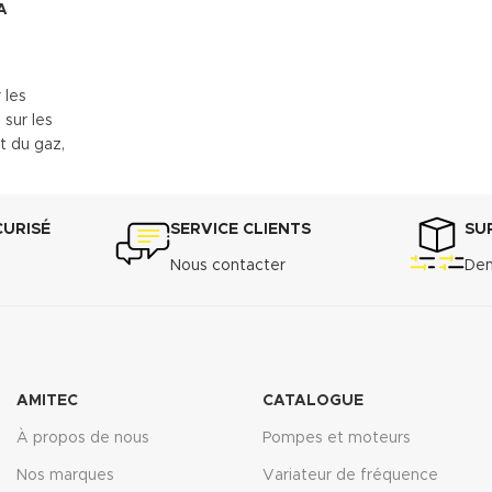
A
 les
 sur les
t du gaz,
ge central
rielles.
acier, au
CURISÉ
SERVICE CLIENTS
SU
Nous contacter
Dem
echnique
de données
AMITEC
CATALOGUE
À propos de nous
Pompes et moteurs
Nos marques
Variateur de fréquence