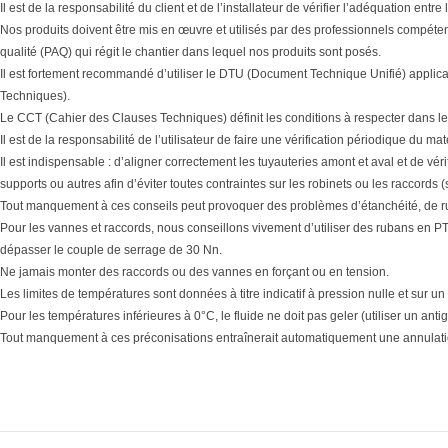
Il est de la responsabilité du client et de l’installateur de vérifier l’adéquation en
Nos produits doivent être mis en œuvre et utilisés par des professionnels compéten
qualité (PAQ) qui régit le chantier dans lequel nos produits sont posés.
Il est fortement recommandé d’utiliser le DTU (Document Technique Unifié) applic
Techniques).
Le CCT (Cahier des Clauses Techniques) définit les conditions à respecter dans le
Il est de la responsabilité de l’utilisateur de faire une vérification périodique du 
Il est indispensable : d’aligner correctement les tuyauteries amont et aval et de vér
supports ou autres afin d’éviter toutes contraintes sur les robinets ou les raccords 
Tout manquement à ces conseils peut provoquer des problèmes d’étanchéité, de r
Pour les vannes et raccords, nous conseillons vivement d’utiliser des rubans en PTF
dépasser le couple de serrage de 30 Nn.
Ne jamais monter des raccords ou des vannes en forçant ou en tension.
Les limites de températures sont données à titre indicatif à pression nulle et sur un
Pour les températures inférieures à 0°C, le fluide ne doit pas geler (utiliser un antig
Tout manquement à ces préconisations entraînerait automatiquement une annulatio