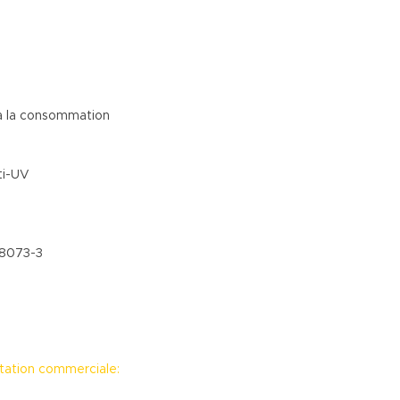
 à la consommation
ti-UV
 8073-3
tation commerciale: