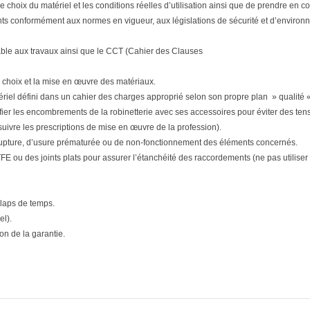
tre le choix du matériel et les conditions réelles d’utilisation ainsi que de prendre e
ts conformément aux normes en vigueur, aux législations de sécurité et d’environne
able aux travaux ainsi que le CCT (Cahier des Clauses
 choix et la mise en œuvre des matériaux.
matériel défini dans un cahier des charges approprié selon son propre plan » qualité «
ifier les encombrements de la robinetterie avec ses accessoires pour éviter des tensi
(suivre les prescriptions de mise en œuvre de la profession).
upture, d’usure prématurée ou de non-fonctionnement des éléments concernés.
E ou des joints plats pour assurer l’étanchéité des raccordements (ne pas utiliser d
 laps de temps.
el).
n de la garantie.