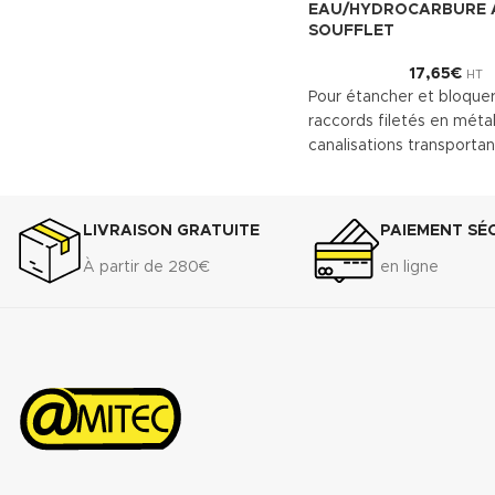
EAU/HYDROCARBURE 
SOUFFLET
17,65
€
HT
Pour étancher et bloquer
raccords filetés en métal
canalisations transportan
de l’eau, pour le chauffa
et des installations indust
Convient entre autres à l'
LIVRAISON GRATUITE
PAIEMENT SÉ
laiton et à l'inox.
À partir de 280€
en ligne
Télécharger la fiche t
(.pdf)
Télécharger la fiche 
de sécurité(.pdf)