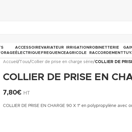
TS
ACCESSOIRE
VARIATEUR
IRRIGATION
ROBINETTERIE
GAI
FORAGE
ÉLECTRIQUE
FREQUENCE
AGRICOLE
RACCORDEMENT
TUY
Accueil
/
Tous
/
Collier de prise en charge série
/
COLLIER DE PRIS
COLLIER DE PRISE EN CHA
7,80
€
HT
COLLIER DE PRISE EN CHARGE 90 X 1″ en polypropylène avec ou