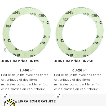
JOINT de bride DN125
JOINT de bride DN250
2,46
€
6,42
€
HT
HT
Feuille de joints avec des fibres
Feuille de joints avec des fibres
organiques et des fibres
organiques et des fibres
minérales constituant le renfort
minérales constituant le renfort
d’une matrice en caoutchouc
d’une matrice en caoutchouc
NBR. Le TECNIFIBRE80 possède
NBR. Le TECNIFIBRE80 possède
ainsi une gamme étendue
ainsi une gamme étendue
LIVRAISON GRATUITE
d’emplois assurant une bonne
d’emplois assurant une bonne