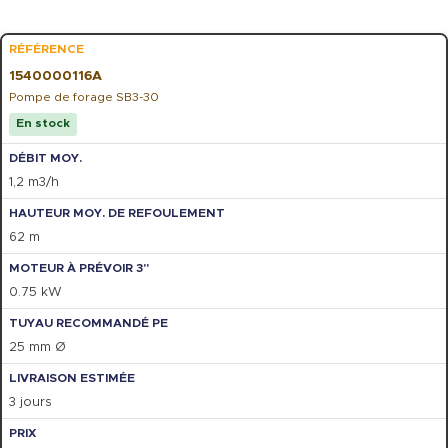
1540000116A
Pompe de forage SB3-30
En stock
1,2 m3/h
62 m
0.75 kW
25 mm Ø
3 jours