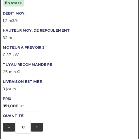
En stock
1,2 m3/h
32 m
0.37 kW
25 mm Ø
3 jours
351,00
€
HT
-
+