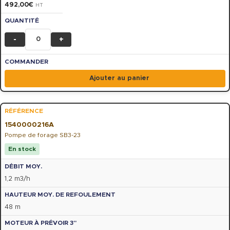
492,00
€
HT
-
+
Ajouter au panier
1540000216A
Pompe de forage SB3-23
En stock
1,2 m3/h
48 m