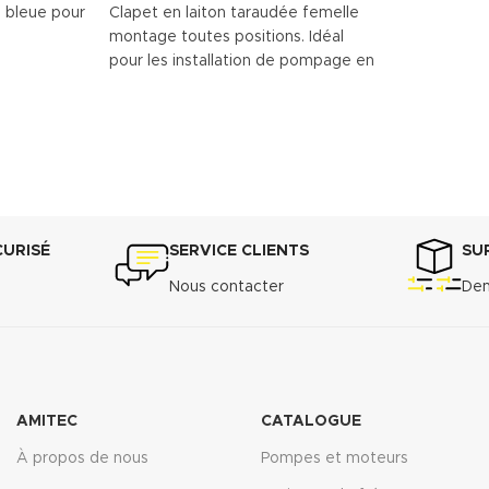
 bleue pour
Clapet en laiton taraudée femelle
Emboîtemen
montage toutes positions. Idéal
Joint Toriq
pour les installation de pompage en
compression
eau claire.
Bague de c
arêtes - Mi
Télécharger la fiche technique
démontage 
(.pdf)
CURISÉ
SERVICE CLIENTS
SU
Nous contacter
Dem
AMITEC
CATALOGUE
À propos de nous
Pompes et moteurs