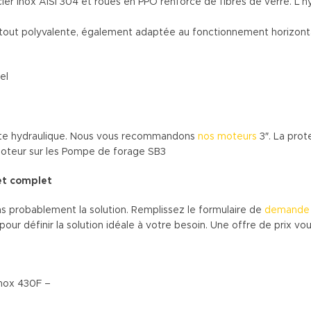
er inox AISI 304 et roues en PPO renforcé de fibres de verre. L’h
surtout polyvalente, également adaptée au fonctionnement horizonta
el
cette hydraulique. Nous vous recommandons
nos moteurs
3″. La prot
 moteur sur les Pompe de forage SB3
et complet
s probablement la solution. Remplissez le formulaire de
demande 
 définir la solution idéale à votre besoin. Une offre de prix vous
inox 430F –