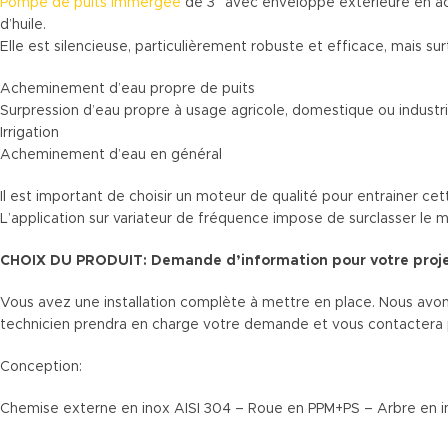
Pompe de puits immergée
de 3” avec enveloppe extérieure en aci
d’huile.
Elle est silencieuse, particulièrement robuste et efficace, mais 
Acheminement d’eau propre de puits
Surpression d’eau propre à usage agricole, domestique ou industri
Irrigation
Acheminement d’eau en général
Il est important de choisir un moteur de qualité pour entrainer 
L’application sur variateur de fréquence impose de surclasser le
CHOIX DU PRODUIT: Demande d’information pour votre proj
Vous avez une installation complète à mettre en place. Nous avon
technicien prendra en charge votre demande et vous contactera pour
Conception:
Chemise externe en inox AISI 304 – Roue en PPM+PS – Arbre en 