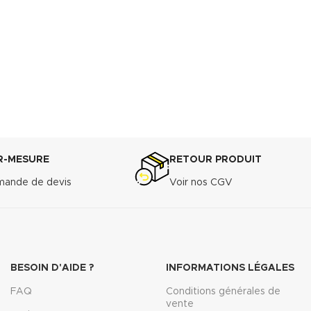
t profond du tube -
ue en NBR - Bague de
 à bord large
rantage haute avec 3
se en oeuvre facile sans
- Pose fiable
R-MESURE
RETOUR PRODUIT
ande de devis
Voir nos CGV
BESOIN D'AIDE ?
INFORMATIONS LÉGALES
FAQ
Conditions générales de
vente