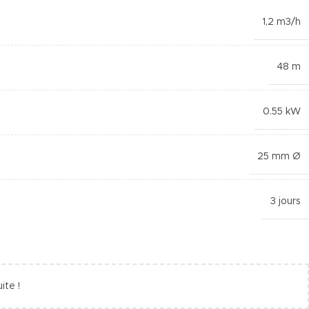
1,2 m3/h
48 m
0.55 kW
25 mm Ø
3 jours
ite !