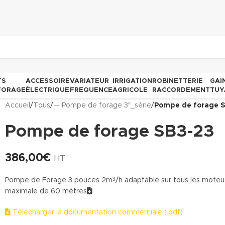
TS
ACCESSOIRE
VARIATEUR
IRRIGATION
ROBINETTERIE
GAI
FORAGE
ÉLECTRIQUE
FREQUENCE
AGRICOLE
RACCORDEMENT
TUY
Accueil
/
Tous
/
— Pompe de forage 3″_série
/
Pompe de forage 
Pompe de forage SB3-23
386,00
€
HT
Pompe de Forage 3 pouces 2m
/h adaptable sur tous les mote
3
maximale de 60 mètres
Télécharger la documentation commerciale (.pdf)