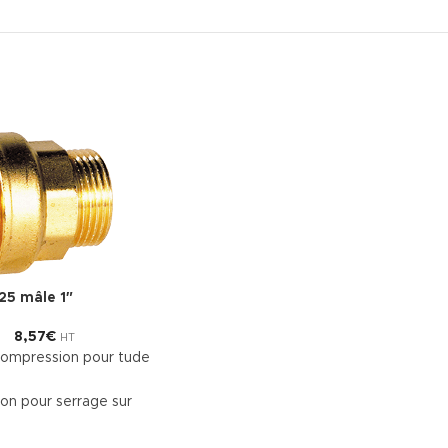
25 mâle 1″
8,57
€
HT
compression pour tude
ton pour serrage sur
 du tuyau - Raccord en
17N