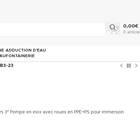
0,00
€
0
article
NE
ADDUCTION D’EAU
AU
FONTAINERIE
SB3-23
urs 3″ Pompe en inox avec roues en PPE+PS pour immersion