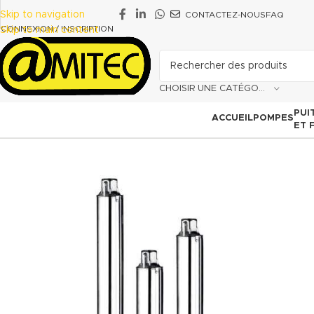
Skip to navigation
CONTACTEZ-NOUS
FAQ
CONNEXION / INSCRIPTION
Skip to main content
CHOISIR UNE CATÉGORIE
PUI
ACCUEIL
POMPES
ET 