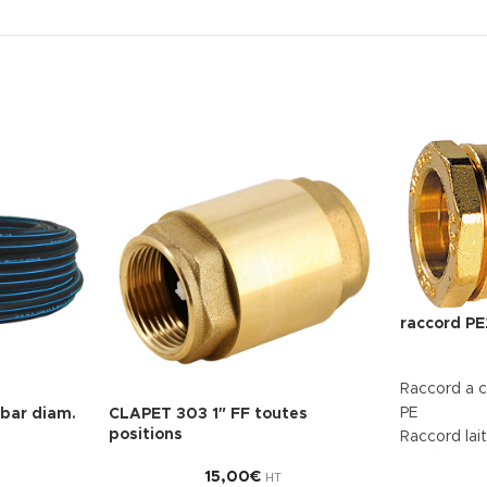
raccord PE
Raccord a 
PE
bar diam.
CLAPET 303 1″ FF toutes
positions
Raccord lai
l'extérieur
15,00
€
HT
laiton CW6