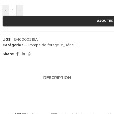
-
+
AJOUTER
UGS :
1540000216A
Catégorie :
— Pompe de forage 3″_série
Share:
DESCRIPTION