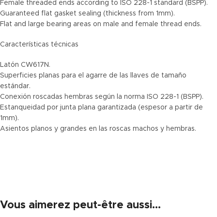
Female threaded ends according to ISO 228-1 standard (BSPP).
Guaranteed flat gasket sealing (thickness from 1mm).
Flat and large bearing areas on male and female thread ends.
Características técnicas
Latón CW617N.
Superficies planas para el agarre de las llaves de tamaño
estándar.
Conexión roscadas hembras según la norma ISO 228-1 (BSPP).
Estanqueidad por junta plana garantizada (espesor a partir de
1mm).
Asientos planos y grandes en las roscas machos y hembras.
Vous aimerez peut-être aussi…