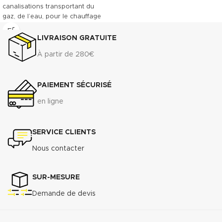
canalisations transportant du
gaz, de l’eau, pour le chauffage
central et des installations
industrielles. Convient entre
LIVRAISON GRATUITE
autres à l'acier, au laiton et à
À partir de 280€
l'inox.
Télécharger la fiche technique
(.pdf)
PAIEMENT SÉCURISÉ
Télécharger la fiche de
en ligne
données de sécurité(.pdf)
SERVICE CLIENTS
Nous contacter
SUR-MESURE
Demande de devis