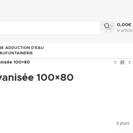
0,00
€
0
article
NE
ADDUCTION D’EAU
AU
FONTAINERIE
anisée 100×80
vanisée 100×80
3 jours