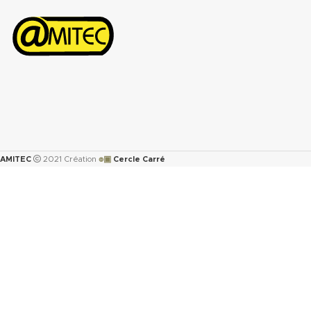
de sécurité(.pdf)
๏▣
AMITEC
2021 Création
Cercle Carré