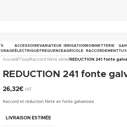
TS
ACCESSOIRE
VARIATEUR
IRRIGATION
ROBINETTERIE
GAI
FORAGE
ÉLECTRIQUE
FREQUENCE
AGRICOLE
RACCORDEMENT
TUY
Accueil
/
Tous
/
Raccord fileté série
/
REDUCTION 241 fonte galv
REDUCTION 241 fonte gal
26,32
€
HT
Raccord et réduction fileté en fonte galvanisée
LIVRAISON ESTIMÉE