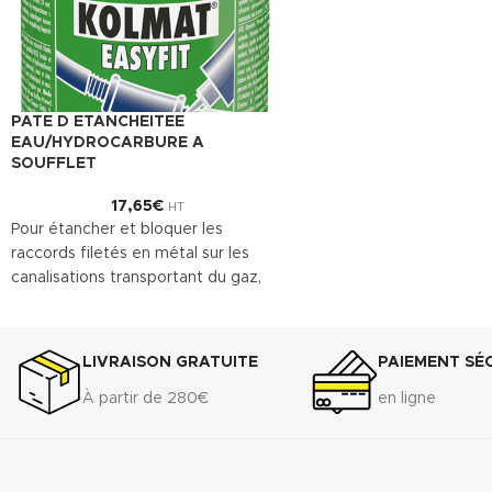
PATE D ETANCHEITEE
EAU/HYDROCARBURE A
SOUFFLET
17,65
€
HT
Pour étancher et bloquer les
raccords filetés en métal sur les
canalisations transportant du gaz,
de l’eau, pour le chauffage central
et des installations industrielles.
Convient entre autres à l'acier, au
LIVRAISON GRATUITE
PAIEMENT SÉ
laiton et à l'inox.
À partir de 280€
en ligne
Télécharger la fiche technique
(.pdf)
Télécharger la fiche de données