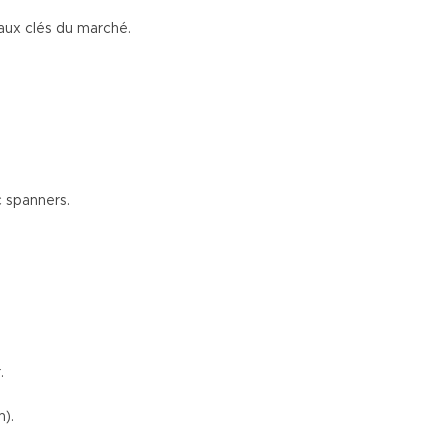
 aux clés du marché.
c spanners.
.
m).