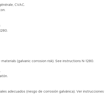
 générale, CVAC.
ton.
s
1280.
materials (galvanic corrosion risk). See instructions N-1280.
.
latón.
riales adecuados (riesgo de corrosión galvánica). Ver instrucciones