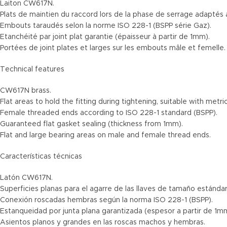
Laiton CW617N.
Plats de maintien du raccord lors de la phase de serrage adaptés
Embouts taraudés selon la norme ISO 228-1 (BSPP série Gaz).
Etanchéité par joint plat garantie (épaisseur à partir de 1mm).
Portées de joint plates et larges sur les embouts mâle et femelle.
Technical features
CW617N brass.
Flat areas to hold the fitting during tightening, suitable with metri
Female threaded ends according to ISO 228-1 standard (BSPP).
Guaranteed flat gasket sealing (thickness from 1mm).
Flat and large bearing areas on male and female thread ends.
Características técnicas
Latón CW617N.
Superficies planas para el agarre de las llaves de tamaño estándar
Conexión roscadas hembras según la norma ISO 228-1 (BSPP).
Estanqueidad por junta plana garantizada (espesor a partir de 1m
Asientos planos y grandes en las roscas machos y hembras.