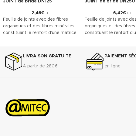
JOINT de bride DN125
JOINT de bride DN250
2,46
€
6,42
€
HT
HT
Feuille de joints avec des fibres
Feuille de joints avec des
organiques et des fibres minérales
organiques et des fibres
constituant le renfort d’une matrice
constituant le renfort d’
en caoutchouc NBR. Le
en caoutchouc NBR. Le
TECNIFIBRE80 possède ainsi une
TECNIFIBRE80 possède a
gamme étendue d’emplois assurant
gamme étendue d’emploi
LIVRAISON GRATUITE
PAIEMENT SÉ
une bonne résistance.
une bonne résistance.
À partir de 280€
en ligne
DONNÉES TECHNIQUES
DONNÉES TECHNIQUES
Densité (+ 10%) : 1.75 g/cm
Densité (+ 10%) : 1.75 g/
3
Compressibilité ASTM F-36 A : 7% -
Compressibilité ASTM F-
15%
15%
Récupération élastique ASTM F-36
Récupération élastique
A : >45%
A : >45%
Résistance à la traction transversale
Résistance à la traction 
ASTM F-
ASTM F-
152...................................................................7
152................................................
MPa
MPa
Perméabilité au gaz DIN 3535/6 :
Perméabilité au gaz DIN 