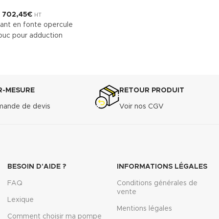
702,45
€
HT
ant en fonte opercule
ouc pour adduction
er la fiche technique
R-MESURE
RETOUR PRODUIT
ande de devis
Voir nos CGV
BESOIN D'AIDE ?
INFORMATIONS LÉGALES
FAQ
Conditions générales de
vente
Lexique
Mentions légales
Comment choisir ma pompe