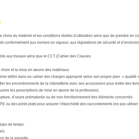
e
tre le choix du matériel et les conditions réelles d’utilisation ainsi que de prendre e
ts conformément aux normes en vigueur, aux législations de sécurité et d’environne
able aux travaux ainsi que le CCT (Cahier des Clauses
 choix et la mise en œuvre des matériaux.
matériel défini dans un cahier des charges approprié selon son propre plan » qualité «
ifier les encombrements de la robinetterie avec ses accessoires pour éviter des tensi
(suivre les prescriptions de mise en œuvre de la profession).
upture, d’usure prématurée ou de non-fonctionnement des éléments concernés.
E ou des joints plats pour assurer l’étanchéité des raccordements (ne pas utiliser d
 laps de temps.
el).
n de la garantie.