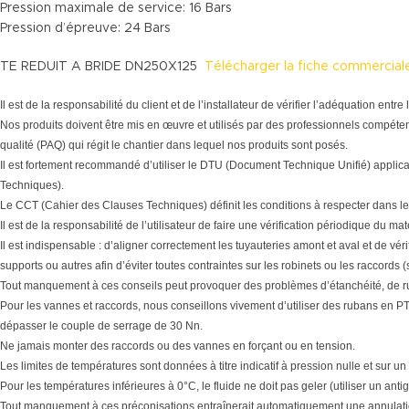
Pression maximale de service: 16 Bars
Pression d’épreuve: 24 Bars
TE REDUIT A BRIDE DN250X125
Télécharger la fiche commercial
Il est de la responsabilité du client et de l’installateur de vérifier l’adéquation en
Nos produits doivent être mis en œuvre et utilisés par des professionnels compéten
qualité (PAQ) qui régit le chantier dans lequel nos produits sont posés.
Il est fortement recommandé d’utiliser le DTU (Document Technique Unifié) applic
Techniques).
Le CCT (Cahier des Clauses Techniques) définit les conditions à respecter dans le
Il est de la responsabilité de l’utilisateur de faire une vérification périodique du 
Il est indispensable : d’aligner correctement les tuyauteries amont et aval et de vér
supports ou autres afin d’éviter toutes contraintes sur les robinets ou les raccords 
Tout manquement à ces conseils peut provoquer des problèmes d’étanchéité, de r
Pour les vannes et raccords, nous conseillons vivement d’utiliser des rubans en PTF
dépasser le couple de serrage de 30 Nn.
Ne jamais monter des raccords ou des vannes en forçant ou en tension.
Les limites de températures sont données à titre indicatif à pression nulle et sur un
Pour les températures inférieures à 0°C, le fluide ne doit pas geler (utiliser un antig
Tout manquement à ces préconisations entraînerait automatiquement une annulatio