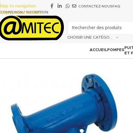
Skip to navigation
CONTACTEZ-NOUS
FAQ
CONNEXION / INSCRIPTION
Skip to main content
CHOISIR UNE CATÉGORIE
PUI
ACCUEIL
POMPES
ET 