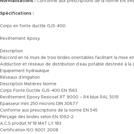
Normalisations :
Conforme aux prescriptions de la norme EN 545
Spécifications :
Corps en fonte ductile GJS-400.
Revêtement époxy.
Description
Raccord en té muni de trois brides orientables facilitant la mise 
Adduction et réseaux de distribution d’eau potable destinée à l
Equipement hydraulique
Réseaux d’irrigation
Description Matières Norme
Corps Fonte Ductile GJS-400 EN 1563
Revêtement Epoxy Resicoat RT 9000 – R4 blue RAL 5015
Epaisseur mini 250 microns DIN 30677
Conforme aux prescriptions de la norme EN 545
Perçage des brides selon EN 1092-2
A.C.S produit N°18 MAT LY 183
Certification ISO 9001: 2008