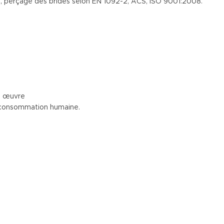
, perçage des brides selon EN 1092-2, ACS, ISO 9001:2008.
en œuvre
a consommation humaine.