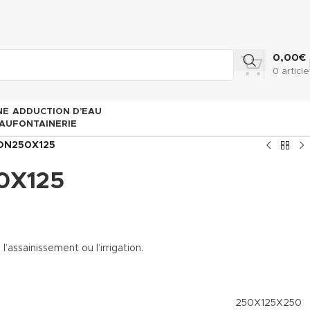
0,00
€
0
article
NE
ADDUCTION D’EAU
AU
FONTAINERIE
 DN250X125
0X125
ssainissement ou l’irrigation.
250X125X250