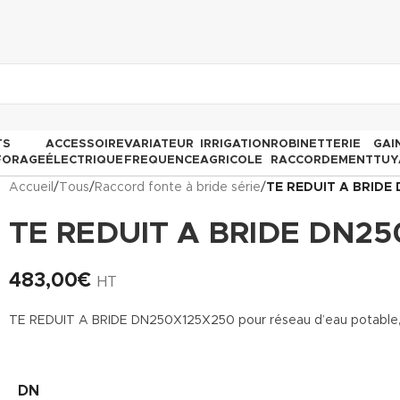
TS
ACCESSOIRE
VARIATEUR
IRRIGATION
ROBINETTERIE
GAI
FORAGE
ÉLECTRIQUE
FREQUENCE
AGRICOLE
RACCORDEMENT
TUY
Accueil
/
Tous
/
Raccord fonte à bride série
/
TE REDUIT A BRIDE
TE REDUIT A BRIDE DN25
483,00
€
HT
TE REDUIT A BRIDE DN250X125X250 pour réseau d’eau potable, l’a
DN