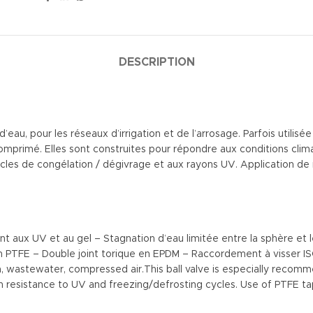
DESCRIPTION
u, pour les réseaux d’irrigation et de l’arrosage. Parfois utilisée
omprimé. Elles sont construites pour répondre aux conditions cli
ycles de congélation / dégivrage et aux rayons UV. Application d
t aux UV et au gel – Stagnation d’eau limitée entre la sphère et 
n PTFE – Double joint torique en EPDM – Raccordement à visser IS
em, wastewater, compressed air.This ball valve is especially recom
igh resistance to UV and freezing/defrosting cycles. Use of PTFE 