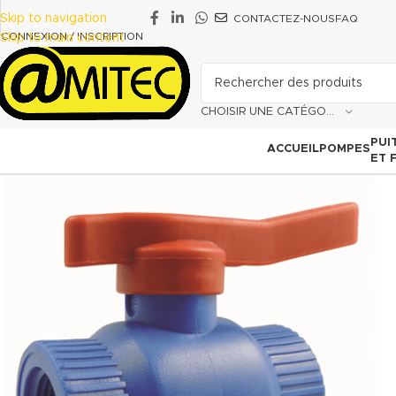
Skip to navigation
CONTACTEZ-NOUS
FAQ
CONNEXION / INSCRIPTION
Skip to main content
CHOISIR UNE CATÉGORIE
PUI
ACCUEIL
POMPES
ET 