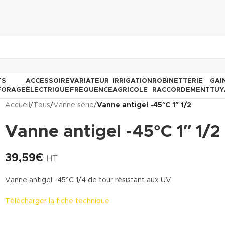
TS
ACCESSOIRE
VARIATEUR
IRRIGATION
ROBINETTERIE
GAI
FORAGE
ÉLECTRIQUE
FREQUENCE
AGRICOLE
RACCORDEMENT
TUY
Accueil
/
Tous
/
Vanne série
/
Vanne antigel -45°C 1″ 1/2
Vanne antigel -45°C 1″ 1/2
39,59
€
HT
Vanne antigel -45°C 1/4 de tour résistant aux UV
Télécharger la fiche technique