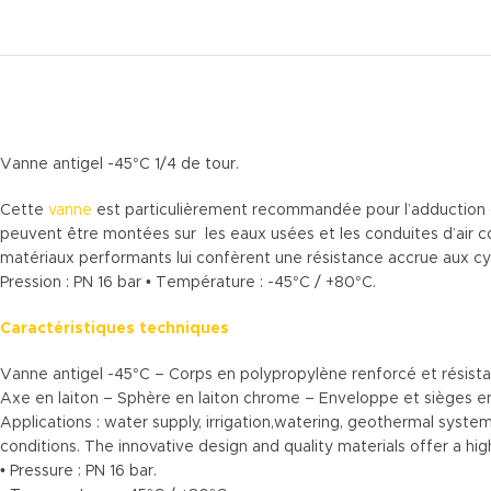
Vanne antigel -45°C 1/4 de tour.
Cette
vanne
est particulièrement recommandée pour l’adduction d’ea
peuvent être montées sur les eaux usées et les conduites d’air c
matériaux performants lui confèrent une résistance accrue aux c
Pression : PN 16 bar • Température : -45°C / +80°C.
Caractéristiques techniques
Vanne antigel -45°C – Corps en polypropylène renforcé et résistan
Axe en laiton – Sphère en laiton chrome – Enveloppe et sièges e
Applications : water supply, irrigation,watering, geothermal syst
conditions. The innovative design and quality materials offer a h
• Pressure : PN 16 bar.