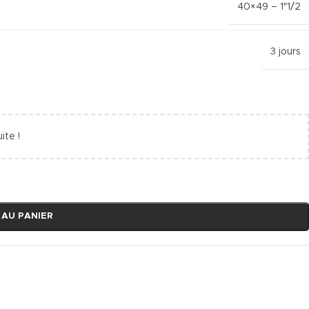
40×49 – 1″1/2
3 jours
ite !
 AU PANIER