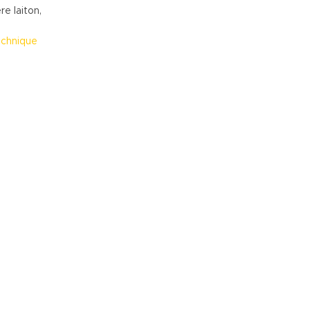
e laiton,
echnique