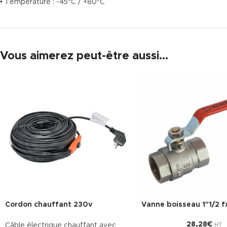
• Temperature : -45°C / +80°C
Vous aimerez peut-être aussi…
Cordon chauffant 230v
Vanne boisseau 1″1/2 f
28,28
€
Câble électrique chauffant avec
HT