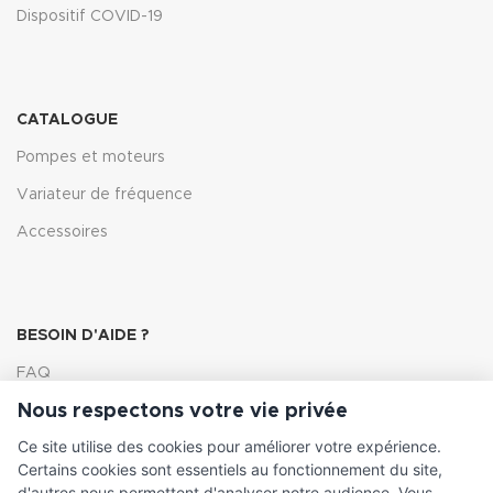
Dispositif COVID-19
CATALOGUE
Pompes et moteurs
Variateur de fréquence
Accessoires
BESOIN D'AIDE ?
FAQ
Nous respectons votre vie privée
Lexique
Ce site utilise des cookies pour améliorer votre expérience.
Comment choisir ma pompe
Certains cookies sont essentiels au fonctionnement du site,
d'autres nous permettent d'analyser notre audience. Vous