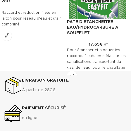
280
Raccord et réduction fileté en
laiton pour réseau d'eau et d'air
PATE D ETANCHEITEE
comprimé.
EAU/HYDROCARBURE A
SOUFFLET
17,65
€
HT
Pour étancher et bloquer les
raccords filetés en métal sur les
canalisations transportant du
gaz, de l’eau, pour le chauffage
central et des installations
industrielles. Convient entre
LIVRAISON GRATUITE
autres à l'acier, au laiton et à
À partir de 280€
l'inox.
Télécharger la fiche technique
(.pdf)
PAIEMENT SÉCURISÉ
Télécharger la fiche de
en ligne
données de sécurité(.pdf)