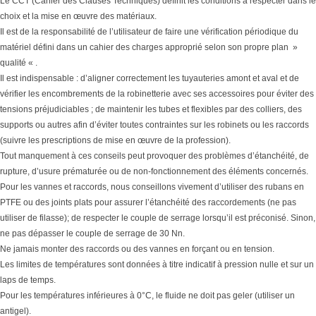
Le CCT (Cahier des Clauses Techniques) définit les conditions à respecter dans le
choix et la mise en œuvre des matériaux.
Il est de la responsabilité de l’utilisateur de faire une vérification périodique du
matériel défini dans un cahier des charges approprié selon son propre plan »
qualité « .
Il est indispensable : d’aligner correctement les tuyauteries amont et aval et de
vérifier les encombrements de la robinetterie avec ses accessoires pour éviter des
tensions préjudiciables ; de maintenir les tubes et flexibles par des colliers, des
supports ou autres afin d’éviter toutes contraintes sur les robinets ou les raccords
(suivre les prescriptions de mise en œuvre de la profession).
Tout manquement à ces conseils peut provoquer des problèmes d’étanchéité, de
rupture, d’usure prématurée ou de non-fonctionnement des éléments concernés.
Pour les vannes et raccords, nous conseillons vivement d’utiliser des rubans en
PTFE ou des joints plats pour assurer l’étanchéité des raccordements (ne pas
utiliser de filasse); de respecter le couple de serrage lorsqu’il est préconisé. Sinon,
ne pas dépasser le couple de serrage de 30 Nn.
Ne jamais monter des raccords ou des vannes en forçant ou en tension.
Les limites de températures sont données à titre indicatif à pression nulle et sur un
laps de temps.
Pour les températures inférieures à 0°C, le fluide ne doit pas geler (utiliser un
antigel).