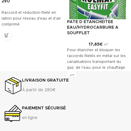
280
Raccord et réduction fileté en
laiton pour réseau d'eau et d'air
PATE D ETANCHEITEE
comprimé.
EAU/HYDROCARBURE A
SOUFFLET
17,65
€
HT
Pour étancher et bloquer les
raccords filetés en métal sur les
canalisations transportant du
gaz, de l’eau, pour le chauffage
central et des installations
industrielles. Convient entre
LIVRAISON GRATUITE
autres à l'acier, au laiton et à
À partir de 280€
l'inox.
Télécharger la fiche technique
(.pdf)
PAIEMENT SÉCURISÉ
Télécharger la fiche de
en ligne
données de sécurité(.pdf)