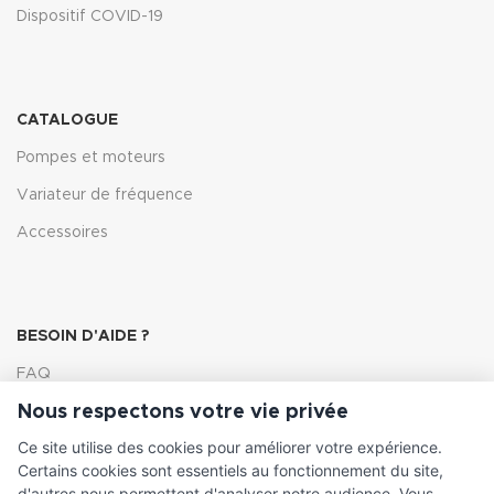
Dispositif COVID-19
CATALOGUE
Pompes et moteurs
Variateur de fréquence
Accessoires
BESOIN D'AIDE ?
FAQ
Nous respectons votre vie privée
Lexique
Ce site utilise des cookies pour améliorer votre expérience.
Comment choisir ma pompe
Certains cookies sont essentiels au fonctionnement du site,
d'autres nous permettent d'analyser notre audience. Vous