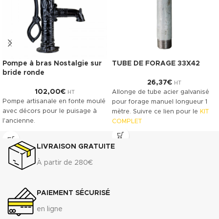
Pompe à bras Nostalgie sur
TUBE DE FORAGE 33X42
bride ronde
26,37
€
HT
102,00
€
Allonge de tube acier galvanisé
HT
Pompe artisanale en fonte moulé
pour forage manuel longueur 1
avec décors pour le puisage à
mètre. Suivre ce lien pour le
KIT
l'ancienne.
COMPLET
Les allonges de tube pour
réaliser le forage doivent être
LIVRAISON GRATUITE
jonctionnés en bout à bout avec
À partir de 280€
l'aide d'un manchon acier.
L'étanchéité sera réalisée avec
de la filasse et de la pate Kolmat.
PAIEMENT SÉCURISÉ
en ligne